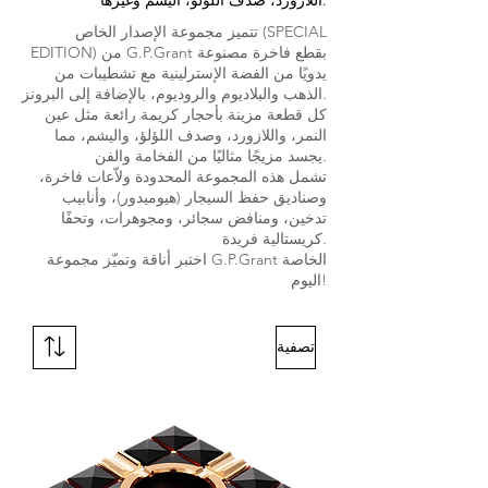
تتميز مجموعة الإصدار الخاص (SPECIAL
EDITION) من G.P.Grant بقطع فاخرة مصنوعة
يدويًا من الفضة الإسترلينية مع تشطيبات من
الذهب والبلاديوم والروديوم، بالإضافة إلى البرونز.
كل قطعة مزينة بأحجار كريمة رائعة مثل عين
النمر، واللازورد، وصدف اللؤلؤ، واليشم، مما
يجسد مزيجًا مثاليًا من الفخامة والفن.
تشمل هذه المجموعة المحدودة ولاّعات فاخرة،
وصناديق حفظ السيجار (هيوميدور)، وأنابيب
تدخين، ومنافض سجائر، ومجوهرات، وتحفًا
كريستالية فريدة.
اختبر أناقة وتميّز مجموعة G.P.Grant الخاصة
اليوم!
تصفية