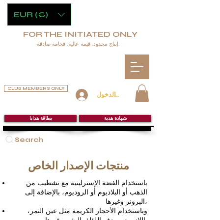
EUR (€)
FOR THE INITIATED ONLY
إنتاج محدود. قيمة عالية. فخامة صادقة.
CLUB MEMBERS ONLY
تسجيل الدخول
شهادة هدية
بطاقة هدايا
Search
منتجات الإصدار الخاص
باستخدام الفضة الإسترلينية مع تشطيب من
الذهب أو البلاديوم أو الروديوم، بالإضافة إلى
البرونز وغيرها،
وباستخدام الأحجار الكريمة مثل عين النمر،
اللازورد، صدف اللؤلؤ، اليشم وغيرها.