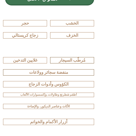
تصفّح حسب المادة
الخشب
حجر
الخزف
زجاج كريستالي
تصفّح حسب النوع
مُرطّب السيجار
غلايين التدخين
منفضة سجائر وولاعات
الكؤوس وأدوات الزجاج
أطقم شطرنج وطاولات، وإكسسوارات الألعاب
الأثاث وعناصر الديكور، والإضاءة
أزرار الأكمام والخواتم