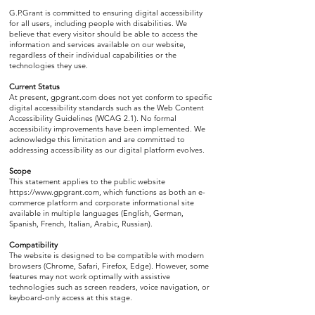
G.P.Grant is committed to ensuring digital accessibility
for all users, including people with disabilities. We
believe that every visitor should be able to access the
information and services available on our website,
regardless of their individual capabilities or the
technologies they use.
Current Status
At present, gpgrant.com does not yet conform to specific
digital accessibility standards such as the Web Content
Accessibility Guidelines (WCAG 2.1). No formal
accessibility improvements have been implemented. We
acknowledge this limitation and are committed to
addressing accessibility as our digital platform evolves.
Scope
This statement applies to the public website
https://www.gpgrant.com
, which functions as both an e-
commerce platform and corporate informational site
available in multiple languages (English, German,
Spanish, French, Italian, Arabic, Russian).
Compatibility
The website is designed to be compatible with modern
browsers (Chrome, Safari, Firefox, Edge). However, some
features may not work optimally with assistive
technologies such as screen readers, voice navigation, or
keyboard-only access at this stage.