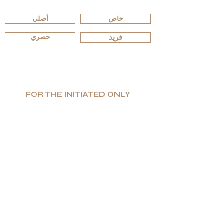
تصفّح حسب الإصدارات
خاص
أصلي
فريد
حصري
FOR THE INITIATED ONLY
إنتاج محدود. قيمة عالية. فخامة صادقة.
تتخصّص G.P.Grant في تصنيع منتجات فاخرة فريدة
وعملية على أعلى مستوى من الفخامة، وهي معروفة
عالميًا كأحد أبرز المصنّعين لأفخم التصاميم الداخلية
الفاخرة.
إذا كنت تبحث عن التميّز والتفرّد، وعن اختيارٍ لا يقبل
المساومة في جودة المواد — فستجد ضالّتك في
G.P.Grant.
مشاركة هذه الصفحة