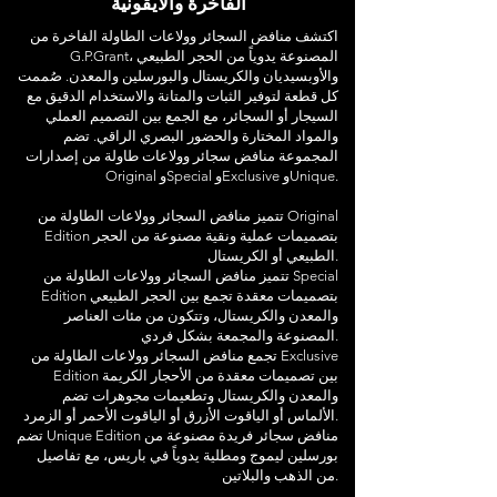
الفاخرة والأيقونية
اكتشف منافض السجائر وولاعات الطاولة الفاخرة من
G.P.Grant، المصنوعة يدوياً من الحجر الطبيعي
والأوبسيديان والكريستال والبورسلين والمعدن. صُممت
كل قطعة لتوفير الثبات والمتانة والاستخدام الدقيق مع
السيجار أو السجائر، مع الجمع بين التصميم العملي
والمواد المختارة والحضور البصري الراقي. تضم
المجموعة منافض سجائر وولاعات طاولة من إصدارات
Original وSpecial وExclusive وUnique.
تتميز منافض السجائر وولاعات الطاولة من Original
Edition بتصميمات عملية ونقية مصنوعة من الحجر
الطبيعي أو الكريستال.
تتميز منافض السجائر وولاعات الطاولة من Special
Edition بتصميمات معقدة تجمع بين الحجر الطبيعي
والمعدن والكريستال، وتتكون من مئات العناصر
المصنوعة والمجمعة بشكل فردي.
تجمع منافض السجائر وولاعات الطاولة من Exclusive
Edition بين تصميمات معقدة من الأحجار الكريمة
والمعدن والكريستال وتطعيمات مجوهرات تضم
الألماس أو الياقوت الأزرق أو الياقوت الأحمر أو الزمرد.
تضم Unique Edition منافض سجائر فريدة مصنوعة من
بورسلين ليموج ومطلية يدوياً في باريس، مع تفاصيل
من الذهب والبلاتين.