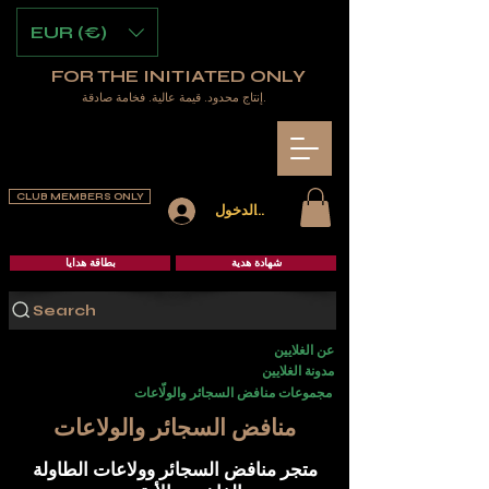
EUR (€)
FOR THE INITIATED ONLY
إنتاج محدود. قيمة عالية. فخامة صادقة.
CLUB MEMBERS ONLY
تسجيل الدخول
شهادة هدية
بطاقة هدايا
Search
عن الغلايين
مدونة الغلايين
مجموعات منافض السجائر والولّاعات
منافض السجائر والولاعات
متجر منافض السجائر وولاعات الطاولة