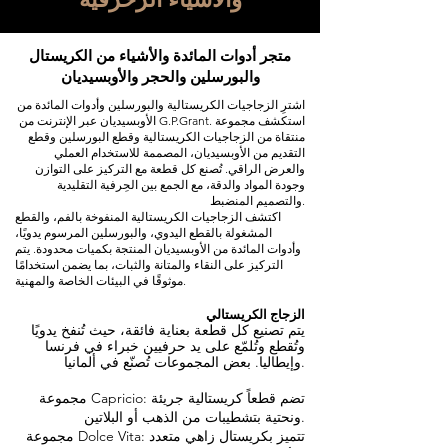
متجر أدوات المائدة والأشياء من الكريستال
والبورسلين والحجر والأوبسيديان
اشترِ الزجاجيات الكريستالية والبورسلين وأدوات المائدة من
الأوبسيديان عبر الإنترنت من G.P.Grant. استكشف مجموعة
منتقاة من الزجاجيات الكريستالية وقطع البورسلين وقطع
التقديم من الأوبسيديان، المصممة للاستخدام العملي
والعرض الراقي. تُصنع كل قطعة مع التركيز على التوازن
وجودة المواد والدقة، مع الجمع بين الحِرفية التقليدية
والتصميم المنضبط.
اكتشف الزجاجيات الكريستالية المنفوخة بالفم، والقطع
المشغولة بالقطع اليدوي، والبورسلين المرسوم يدويًا،
وأدوات المائدة من الأوبسيديان المنتجة بكميات محدودة. يتم
التركيز على النقاء والمتانة والثبات، بما يضمن استخدامًا
موثوقًا في البيئات الخاصة والمهنية.
الزجاج الكريستالي
يتم تصنيع كل قطعة بعناية فائقة، حيث تُنفخ يدويًا
وتُقطع وتُلمّع على يد حرفيين خبراء في فرنسا
وإيطاليا. بعض المجموعات تُصنّع في ألمانيا.
مجموعة Capricio: تضم قطعاً كريستالية جريئة
ونحتية بتشطيبات من الذهب أو البلاتين.
مجموعة Dolce Vita: تتميز بكريستال زاهي متعدد