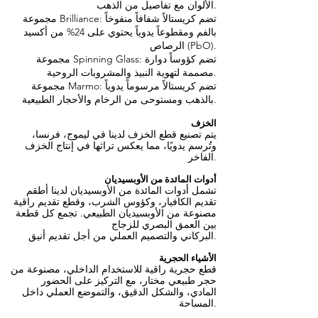
الألوان مع تفاصيل من الذهب.
مجموعة Brilliance: تضم كريستالاً شفافاً منفوخاً
بالفم ومقطوعاً يدوياً يحتوي على 24% من أكسيد
الرصاص (PbO).
مجموعة Spinning Glass: تضم كؤوساً دوارة
مصممة لتهوية النبيذ والمشروبات الروحية.
مجموعة Marmo: تضم كريستالاً مرسوماً يدوياً
بالذهب ومستوحى من الرخام والأحجار الطبيعية.
الخزف
يتم تصنيع قطع الخزف لدينا في ليموج، فرنسا،
وتُرسم يدويًا، مما يعكس تراثها في إنتاج الخزف
الفاخر.
أدوات المائدة من الأوبسيديان
تشمل أدوات المائدة من الأوبسيديان لدينا أطقم
تقديم الكافيار، وكؤوس الشرب، وقطع تقديم راقية
مصنوعة من الأوبسيديان الطبيعي. تجمع كل قطعة
بين العمق البصري للزجاج
البركاني والتصميم العملي من أجل تقديم أنيق.
الأشياء الحجرية
قطع حجرية راقية للاستخدام الداخلي، مصنوعة من
حجر طبيعي مختار، مع التركيز على الحضور
المادي، والشكل الدقيق، والتموضع العملي داخل
المساحة.