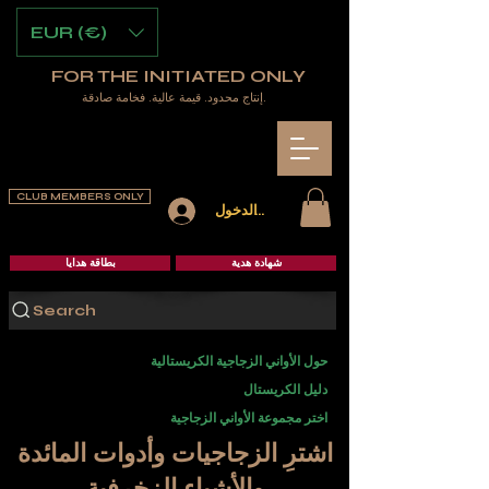
EUR (€)
FOR THE INITIATED ONLY
إنتاج محدود. قيمة عالية. فخامة صادقة.
CLUB MEMBERS ONLY
تسجيل الدخول
شهادة هدية
بطاقة هدايا
Search
حول الأواني الزجاجية الكريستالية
دليل الكريستال
اختر مجموعة الأواني الزجاجية
اشترِ الزجاجيات وأدوات المائدة
والأشياء الزخرفية