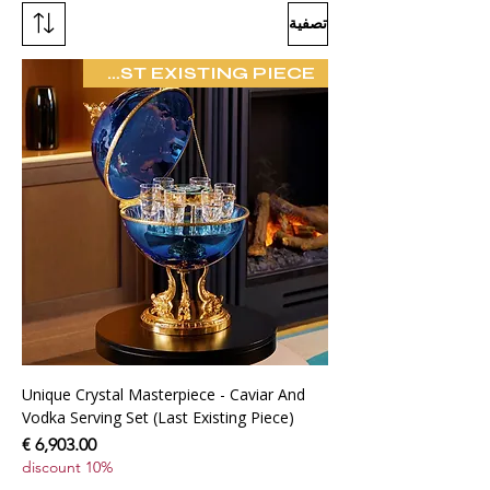
تصفية
LAST EXISTING PIECE
Unique Crystal Masterpiece - Caviar And
Vodka Serving Set (Last Existing Piece)
سعر عادي
سعر البيع
10% discount