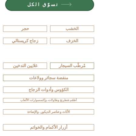
تسوّق الكل
تصفّح حسب المادة
الخشب
حجر
الخزف
زجاج كريستالي
تصفّح حسب النوع
مُرطّب السيجار
غلايين التدخين
منفضة سجائر وولاعات
الكؤوس وأدوات الزجاج
أطقم شطرنج وطاولات، وإكسسوارات الألعاب
الأثاث وعناصر الديكور، والإضاءة
أزرار الأكمام والخواتم