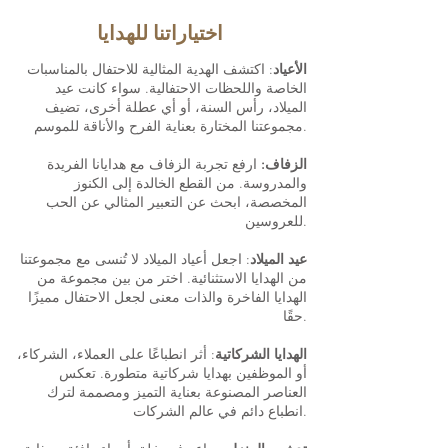
اختياراتنا للهدايا
الأعياد
: اكتشف الهدية المثالية للاحتفال بالمناسبات
الخاصة واللحظات الاحتفالية. سواء كانت عيد
الميلاد، رأس السنة، أو أي عطلة أخرى، تضيف
مجموعتنا المختارة بعناية الفرح والأناقة للموسم.
الزفاف:
ارفع تجربة الزفاف مع هدايانا الفريدة
والمدروسة. من القطع الخالدة إلى الكنوز
المخصصة، ابحث عن التعبير المثالي عن الحب
للعروسين.
عيد الميلاد
: اجعل أعياد الميلاد لا تُنسى مع مجموعتنا
من الهدايا الاستثنائية. اختر من بين مجموعة من
الهدايا الفاخرة والذات معنى لجعل الاحتفال مميزًا
حقًا.
الهدايا الشركاتية
: أثر انطباعًا على العملاء، الشركاء،
أو الموظفين بهدايا شركاتية متطورة. تعكس
العناصر المصنوعة بعناية التميز ومصممة لترك
انطباع دائم في عالم الشركات.