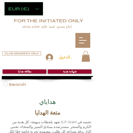
EUR (€)
FOR THE INITIATED ONLY
إنتاج محدود. قيمة عالية. فخامة صادقة.
CLUB MEMBERS ONLY
تسجيل الدخول
شهادة هدية
بطاقة هدايا
Search
هداياي
متعة الهدايا
تعهد بلحظات مبهجة، كل هدية من G.P. Grant تجسد فن
الكرم والسحر. مسترشدة بمبادئ التميز والسخاء، تعتني
الدار بدقة بصناعة كل طلب، مضمونة تجربة خاصة حقًا لكل