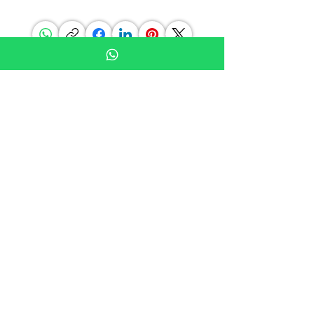
مشاركة هذه الصفحة
كن على اطلاع
اشترك في نشراتنا الإخبارية ومقالات المدونة
والعروض • لا تفوت الفرصة!
انضم إلى قائمتنا البريدية
تابعونا على