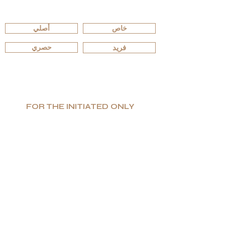
تصفّح حسب الإصدارات
خاص
أصلي
فريد
حصري
FOR THE INITIATED ONLY
إنتاج محدود. قيمة عالية. فخامة صادقة.
تتخصّص G.P.Grant في تصنيع منتجات فاخرة فريدة
وعملية على أعلى مستوى من الفخامة، وهي معروفة
عالميًا كأحد أبرز المصنّعين لأفخم التصاميم الداخلية
الفاخرة.
إذا كنت تبحث عن التميّز والتفرّد، وعن اختيارٍ لا يقبل
المساومة في جودة المواد — فستجد ضالّتك في
G.P.Grant.