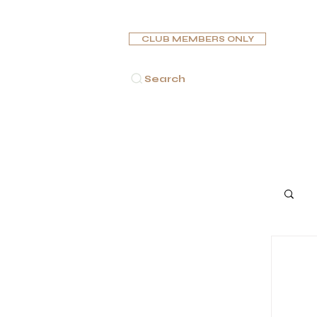
CLUB MEMBERS ONLY
Search
 السيجار
غَلَايُون
سِيْجَارَات
الرئيسية