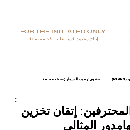
FOR THE INITIATED ONLY
إنتاج محدود. قيمة عالية. فخامة صادقة.
دوات المائدة والزجاجيات
مَجُوهَرَات
منافض السجائر والولاعات
صندوق ترطيب
PIP)
صندوق ترطيب السيجار (Humidors)
وهرات (Jewellery)
لمحترفين: إتقان تخزين
امدور المثالي