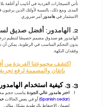
تأتي السيجارات الفردية في أنابيب أو أغلفة بل
المدى. ومع ذلك، بالنسبة لأولئك الذين يرغبون ف
الاستثمار في 
هامدور
 أمر ضروري.
2. الهامدور: أفضل صديق لسيجارك
الهامدور هو صندوق مصمم خصيصًا لتنظيم درجة 
بدون التحكم المناسب في الرطوبة، يمكن أن تج
وفقدان النكهة.
اكتشف مجموعتنا الفريدة من أف
بإتقان والمصممة لرفع تجربة
3. 3. كيفية استخدام الهامدور
اختر هامدور عالي الجودة
 يناسب حجم مجم
(Spanish cedar)
 أو في بعض الحالات 
خش
لضمان الاحتفاظ بالرطوبة بشكل مثالي.