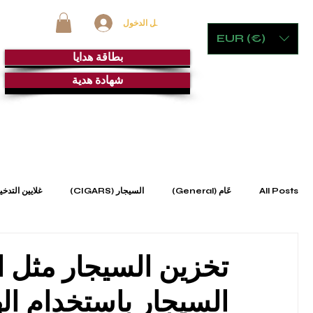
تسجيل الدخول
EUR (€)
بطاقة هدايا
شهادة هدية
خِدْمَة
غرفة السيجار
الأثاث الحجري والألعاب
أ
All Posts
عَام (General)
السيجار (CIGARS)
غلايين التدخين (ES
مَنَافِض (ASHTRAYS)
الزجاج البلوري والخزف (Crystal)
المج
تخزين السيجار مثل ا
السيجار باستخدام اله