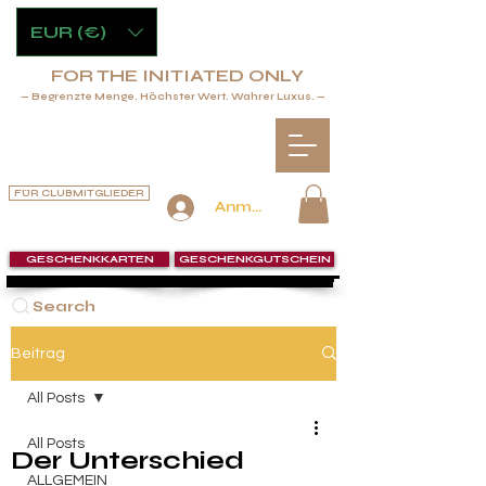
EUR (€)
FOR THE INITIATED ONLY
— Begrenzte Menge. Höchster Wert. Wahrer Luxus. —
FÜR CLUBMITGLIEDER
Anmelden
GESCHENKKARTEN
GESCHENKGUTSCHEIN
Search
Beitrag
All Posts
All Posts
Der Unterschied
ALLGEMEIN