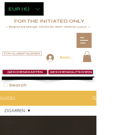
EUR (€)
FOR THE INITIATED ONLY
— Begrenzte Menge. Höchster Wert. Wahrer Luxus. —
FÜR CLUBMITGLIEDER
Anmelden
GESCHENKKARTEN
GESCHENKGUTSCHEIN
Search
GUIDES
ZIGARREN
All Posts
ALLGEMEIN