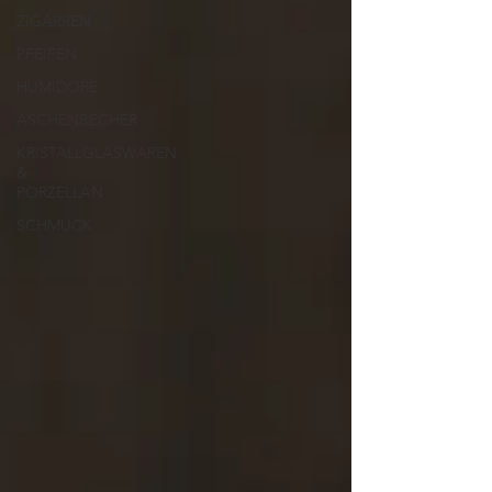
ZIGARREN
PFEIFEN
HUMIDORE
ASCHENBECHER
KRISTALLGLASWAREN
&
PORZELLAN
SCHMUCK