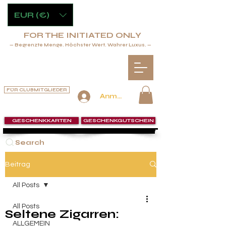
EUR (€)
FOR THE INITIATED ONLY
— Begrenzte Menge. Höchster Wert. Wahrer Luxus. —
FÜR CLUBMITGLIEDER
Anmelden
GESCHENKKARTEN
GESCHENKGUTSCHEIN
Search
Beitrag
All Posts
All Posts
Seltene Zigarren:
ALLGEMEIN