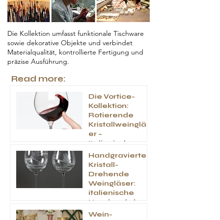
Die Kollektion umfasst funktionale Tischware
sowie dekorative Objekte und verbindet
Materialqualität, kontrollierte Fertigung und
präzise Ausführung.
Read more:
Die Vortice-
Kollektion:
Rotierende
Kristallweingläs
er –
Italienisches
Handwerk
Handgravierte
Kristall-
Drehende
Weingläser:
italienische
Handwerkskuns
t
Wein-