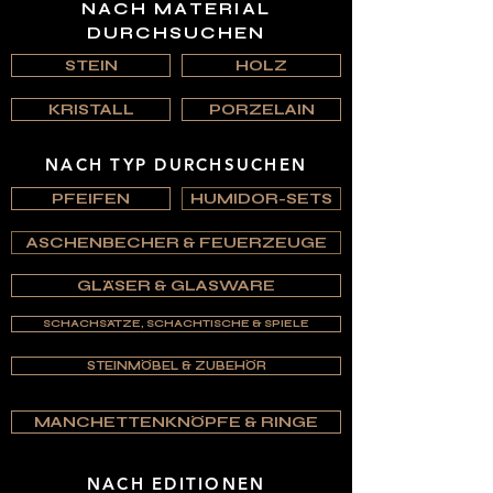
NACH MATERIAL
DURCHSUCHEN
STEIN
HOLZ
KRISTALL
PORZELAIN
NACH TYP DURCHSUCHEN
PFEIFEN
HUMIDOR-SETS
ASCHENBECHER & FEUERZEUGE
GLÄSER & GLASWARE
SCHACHSÄTZE, SCHACHTISCHE & SPIELE
STEINMÖBEL & ZUBEHÖR
MANCHETTENKNÖPFE & RINGE
NACH EDITIONEN