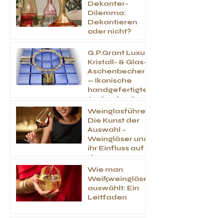
Dekanter-
Dilemma:
Dekantieren
oder nicht?
G.P.Grant Luxus
Kristall- & Glas-
Aschenbecher
— Ikonische
handgefertigte
Aschenbecher
für
Weinglasführer:
Zigarrenliebhab
Die Kunst der
er
Auswahl –
Weingläser und
ihr Einfluss auf
den
Geschmack
Wie man
und das Aroma
Weißweingläser
von Wein
auswählt: Ein
Leitfaden