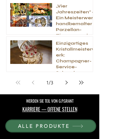
„Vier
Jahreszeiten“ –
Ein Meisterwerk
handbemalter
Porzellan-
Zigarrenaschen
becher
Einzigartiges
Kristallmeisterw
erk:
Champagner-
Service-
Schrank
"Schwan"
1
/
3
WERDEN SIE TEIL VON G.P.GRANT
KARRIERE — OFFENE STELLEN
ALLE PRODUKTE