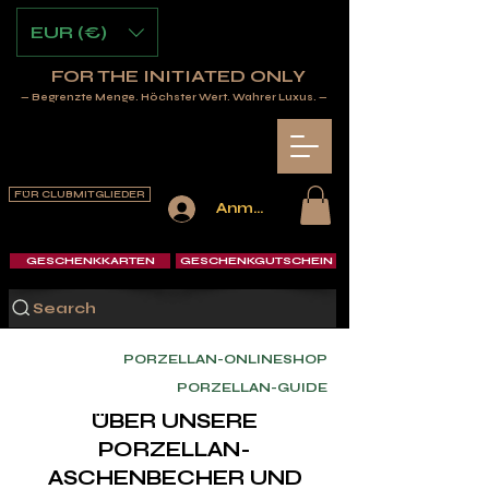
EUR (€)
FOR THE INITIATED ONLY
— Begrenzte Menge. Höchster Wert. Wahrer Luxus. —
FÜR CLUBMITGLIEDER
Anmelden
GESCHENKKARTEN
GESCHENKGUTSCHEIN
Search
PORZELLAN-ONLINESHOP
PORZELLAN-GUIDE
ÜBER UNSERE
PORZELLAN-
ASCHENBECHER UND