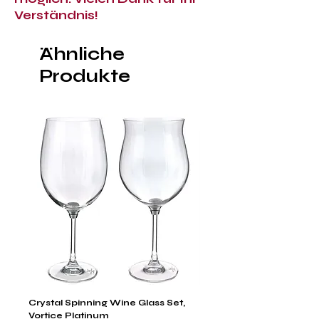
Verständnis!
Ähnliche
Produkte
Crystal Spinning Wine Glass Set,
Capricio Mastercraft Pl
Vortice Platinum
Crystal Cake Stands & B