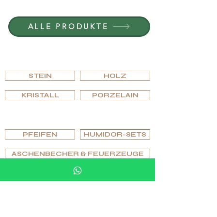
KARRIERE — OFFENE STELLEN
ALLE PRODUKTE
NACH MATERIAL
DURCHSUCHEN
STEIN
HOLZ
KRISTALL
PORZELAIN
NACH TYP DURCHSUCHEN
PFEIFEN
HUMIDOR-SETS
ASCHENBECHER & FEUERZEUGE
GLÄSER & GLASWARE
SCHACHSÄTZE, SCHACHTISCHE & SPIELE
STEINMÖBEL & ZUBEHÖR