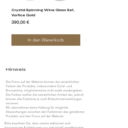
Crystal Spinning Wine Glass Set,
Harry's Set Of 6 Assorted
Vortice Gold
Tumbler Glasses
Preis
Preis
390,00 €
790,00 €
In den Warenkorb
Hinweis
Die Fotos auf der Website können die tatsächlichen
Farben der Produkte, insbesondere Gold- und
Bronzetöne, möglicherweise nicht exakt wiedergeben.
Die Farben stellen die tatsächlichen Artikel dar, jedoch
können alle Farbtöne je nach Bildschirmeinstellungen
variieren.
Wir übernehmen keine Haftung für mögliche
Abweichungen zwischen den Farbtönen des gelieferten
Produkts und den Fotos auf der Website.
Bitte beachten Sie, dass unsere exklusiven und
einzigartigen Kollektionen aus individuell angefertigten