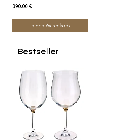
of 4
Preis
390,00 €
Preis
1.400,00 €
In den Warenkorb
Bestseller