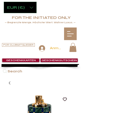
EUR (€)
FOR THE INITIATED ONLY
— Begrenzte Menge. Höchster Wert. Wahrer Luxus. —
FÜR CLUBMITGLIEDER
Anmelden
GESCHENKKARTEN
GESCHENKGUTSCHEIN
Search