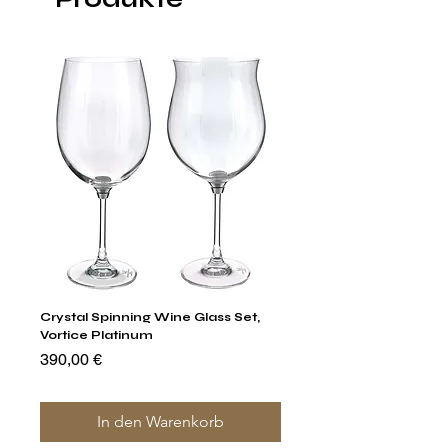
Crystal Spinning Wine Glass Set,
Capricio Mastercraft Pl
Vortice Platinum
Crystal Cake Stands & B
of 4
Preis
390,00 €
Preis
1.400,00 €
In den Warenkorb