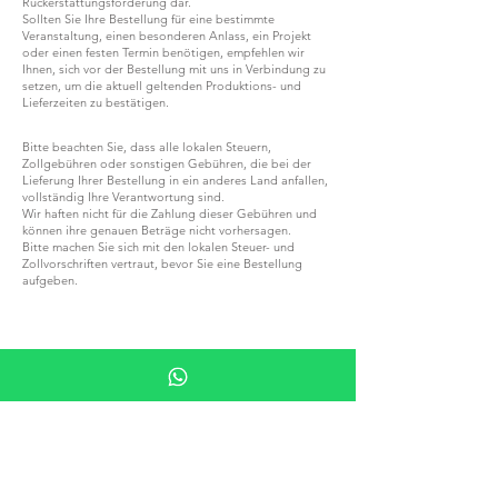
Rückerstattungsforderung dar.
Sollten Sie Ihre Bestellung für eine bestimmte
Veranstaltung, einen besonderen Anlass, ein Projekt
oder einen festen Termin benötigen, empfehlen wir
Ihnen, sich vor der Bestellung mit uns in Verbindung zu
setzen, um die aktuell geltenden Produktions- und
Lieferzeiten zu bestätigen.
Bitte beachten Sie, dass alle lokalen Steuern,
Zollgebühren oder sonstigen Gebühren, die bei der
Lieferung Ihrer Bestellung in ein anderes Land anfallen,
vollständig Ihre Verantwortung sind.
Wir haften nicht für die Zahlung dieser Gebühren und
können ihre genauen Beträge nicht vorhersagen.
Bitte machen Sie sich mit den lokalen Steuer- und
Zollvorschriften vertraut, bevor Sie eine Bestellung
aufgeben.
WERDEN SIE TEIL VON G.P.GRANT
KARRIERE — OFFENE STELLEN
ALLE PRODUKTE
NACH MATERIAL