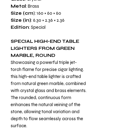
Metal
: Brass
Size (cm
): 160 × 60 × 60
Size (in)
: 6.30 × 2.36 × 2.36
Edition
: Special
SPECIAL HIGH-END TABLE
LIGHTERS FROM GREEN
MARBLE, ROUND
Showcasing a powerful triple jet-
torch flame for precise cigar lighting,
this high-end table lighter is crafted
from natural green marble, combined
with crystal glass and brass elements.
The rounded, continuous form
enhances the natural veining of the
stone, allowing tonal variation and
depth to flow seamlessly across the
surface.