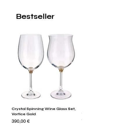
Bestseller
Crystal Spinning Wine Glass Set,
Harry's Set Of 6 Assorted
Vortice Gold
Tumbler Glasses
Preis
Preis
390,00 €
790,00 €