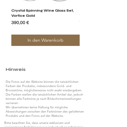
Crystal Spinning Wine Glass Set,
Harry's Set Of 6 Assorted
Vortice Gold
Tumbler Glasses
Preis
Preis
390,00 €
790,00 €
In den Warenkorb
Hinweis
Die Fotos auf der Website können die tatsächlichen
Farben der Produkte, insbesondere Gold- und
Bronzetöne, möglicherweise nicht exakt wiedergeben.
Die Farben stellen die tatsächlichen Artikel dar, jedoch
können alle Farbtöne je nach Bildschirmeinstellungen
variieren.
Wir übernehmen keine Haftung für mögliche
Abweichungen zwischen den Farbtönen des gelieferten
Produkts und den Fotos auf der Website.
Bitte beachten Sie, dass unsere exklusiven und
einzigartigen Kollektionen aus individuell angefertigten