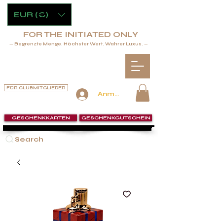
EUR (€)
FOR THE INITIATED ONLY
— Begrenzte Menge. Höchster Wert. Wahrer Luxus. —
FÜR CLUBMITGLIEDER
Anmelden
GESCHENKKARTEN
GESCHENKGUTSCHEIN
Search