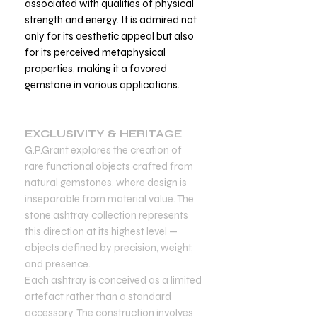
associated with qualities of physical
strength and energy. It is admired not
only for its aesthetic appeal but also
for its perceived metaphysical
properties, making it a favored
gemstone in various applications.
EXCLUSIVITY & HERITAGE
G.P.Grant explores the creation of
rare functional objects crafted from
natural gemstones, where design is
inseparable from material value. The
stone ashtray collection represents
this direction at its highest level —
objects defined by precision, weight,
and presence.
Each ashtray is conceived as a limited
artefact rather than a standard
accessory. The construction involves