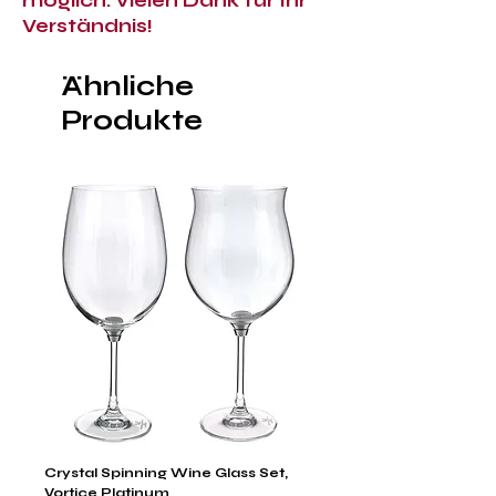
möglich. Vielen Dank für Ihr
Verständnis!
Ähnliche
Produkte
Crystal Spinning Wine Glass Set,
Capricio Mastercraft Pl
Vortice Platinum
Crystal Cake Stands & B