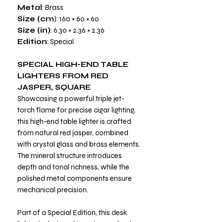
Metal
: Brass
Size (cm
): 160 × 60 × 60
Size (in)
: 6.30 × 2.36 × 2.36
Edition
: Special
SPECIAL HIGH-END TABLE
LIGHTERS FROM RED
JASPER, SQUARE
Showcasing a powerful triple jet-
torch flame for precise cigar lighting,
this high-end table lighter is crafted
from natural red jasper, combined
with crystal glass and brass elements.
The mineral structure introduces
depth and tonal richness, while the
polished metal components ensure
mechanical precision.
Part of a Special Edition, this desk