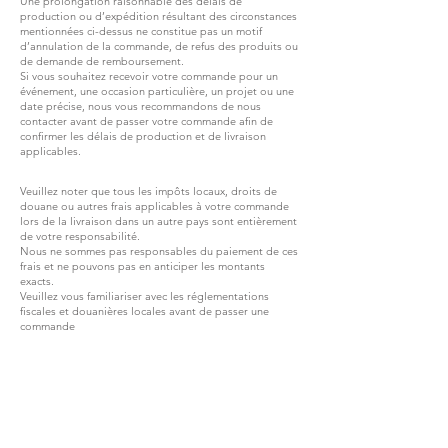
Une prolongation raisonnable des délais de
production ou d’expédition résultant des circonstances
mentionnées ci-dessus ne constitue pas un motif
d’annulation de la commande, de refus des produits ou
de demande de remboursement.
Si vous souhaitez recevoir votre commande pour un
événement, une occasion particulière, un projet ou une
date précise, nous vous recommandons de nous
contacter avant de passer votre commande afin de
confirmer les délais de production et de livraison
applicables.
Veuillez noter que tous les impôts locaux, droits de
douane ou autres frais applicables à votre commande
lors de la livraison dans un autre pays sont entièrement
de votre responsabilité.
Nous ne sommes pas responsables du paiement de ces
frais et ne pouvons pas en anticiper les montants
exacts.
Veuillez vous familiariser avec les réglementations
fiscales et douanières locales avant de passer une
commande
REJOIGNEZ G.P.GRANT
CARRIÈRES — POSTES OUVERTS