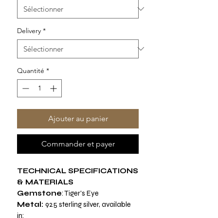
Delivery
*
Quantité
*
Ajouter au panier
Commander et payer
TECHNICAL SPECIFICATIONS
& MATERIALS
Gemstone
: Tiger's Eye
Metal:
925 sterling silver, available
in: