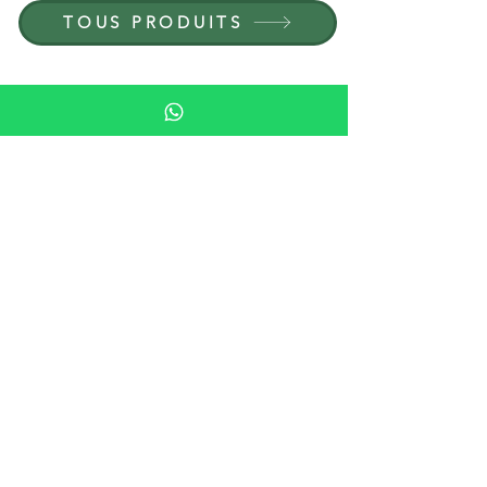
TOUS PRODUITS
PARCOURIR PAR MATÉRIAU
PIERRE
BOIS
CRISTAL
PORCELAINE
PARCOURIR PAR TYPE
PIPES
CAVES À CIGARES
CENDRIERS ET BRIQUETS
VERRES ET VERRERIE
ÉCHECS ET ACCESSOIRES DE JEU
ARTICLES D'AMEUBLEMENT EN PIERRE
JOAILLERIE