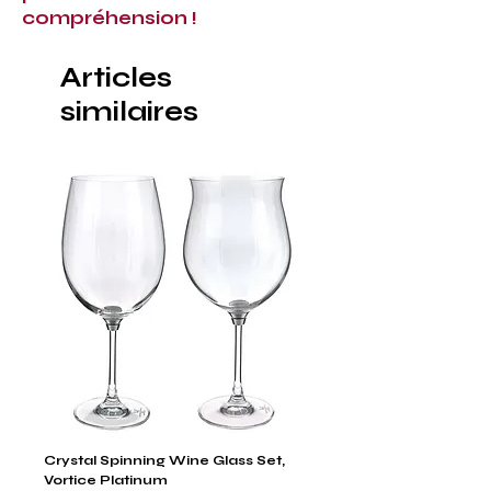
compréhension !
Articles
similaires
Crystal Spinning Wine Glass Set,
Capricio Mastercraft Pl
Vortice Platinum
Crystal Cake Stands & B