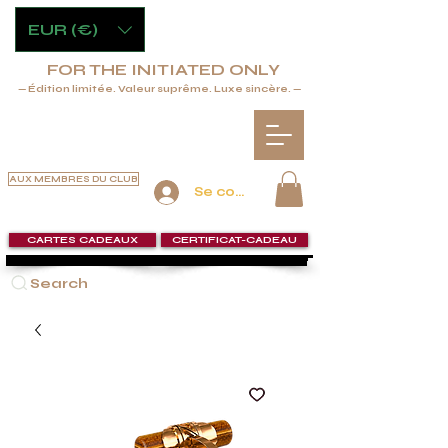
EUR (€)
FOR THE INITIATED ONLY
— Édition limitée. Valeur suprême. Luxe sincère. —
AUX MEMBRES DU CLUB
Se connecter
CARTES CADEAUX
CERTIFICAT-CADEAU
Search