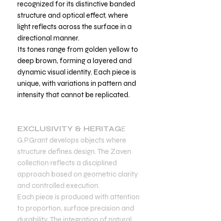
recognized for its distinctive banded
structure and optical effect, where
light reflects across the surface in a
directional manner.
Its tones range from golden yellow to
deep brown, forming a layered and
dynamic visual identity. Each piece is
unique, with variations in pattern and
intensity that cannot be replicated.
EXCLUSIVITY & HERITAG
E
G.P.Grant develops objects where
structure defines design. The Zaven
collection reflects a disciplined
approach based on geometric clarity
and controlled execution.
Each piece is produced with attention
to proportion, surface precision and
durability. The integration of natural