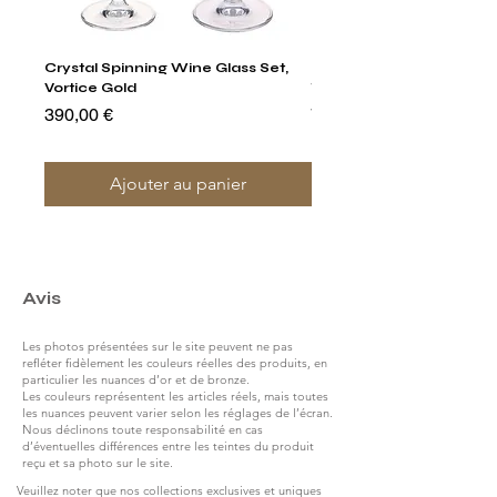
Crystal Spinning Wine Glass Set,
Harry's Set Of 6 Assorted
Vortice Gold
Tumbler Glasses
Prix
Prix
390,00 €
790,00 €
Ajouter au panier
Avis
Les photos présentées sur le site peuvent ne pas
refléter fidèlement les couleurs réelles des produits, en
particulier les nuances d’or et de bronze.
Les couleurs représentent les articles réels, mais toutes
les nuances peuvent varier selon les réglages de l’écran.
Nous déclinons toute responsabilité en cas
d’éventuelles différences entre les teintes du produit
reçu et sa photo sur le site.
Veuillez noter que nos collections exclusives et uniques