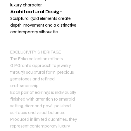
luxury character.
Architectural Design
.
Sculptural gold elements create
depth, movement and a distinctive
contemporary silhouette.
EXCLUSIVITY & HERITAGE
The Erika collection reflects
G.P.Grant’s approach to jewelry
through sculptural form, precious
gemstones and refined
craftsmanship.
Each pair of earrings is individually
finished with attention to emerald
setting, diamond pavé, polished
surfaces and visual balance.
Produced in limited quantities, they
represent contemporary luxury