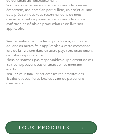
de demande de remboursement.
Si vous souhaitez recevoir votre commande pour un
événement, une occasion particulière, un projet ou une
date précise, nous vous recommandons de nous
contacter avant de passer votre commande afin de
confirmer les délais de production et de livraison
applicables.
Veuillez noter que tous les impôts locaux, droits de
douane ou autres frais applicables à votre commande
lors de la livraison dans un autre pays sont entièrement
de votre responsabilité.
Nous ne sommes pas responsables du paiement de ces
frais et ne pouvons pas en anticiper les montants
exacts.
Veuillez vous familiariser avec les réglementations
fiscales et douanières locales avant de passer une
commande
REJOIGNEZ G.P.GRANT
CARRIÈRES — POSTES OUVERTS
TOUS PRODUITS