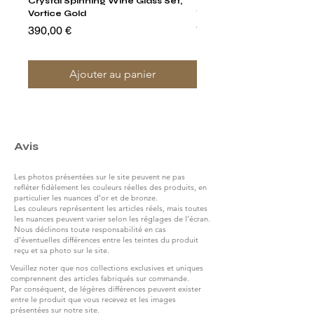
Crystal Spinning Wine Glass Set,
Harry's Set Of 6 Assorted
Vortice Gold
Tumbler Glasses
Prix
Prix
390,00 €
790,00 €
Ajouter au panier
Avis
Les photos présentées sur le site peuvent ne pas
refléter fidèlement les couleurs réelles des produits, en
particulier les nuances d’or et de bronze.
Les couleurs représentent les articles réels, mais toutes
les nuances peuvent varier selon les réglages de l’écran.
Nous déclinons toute responsabilité en cas
d’éventuelles différences entre les teintes du produit
reçu et sa photo sur le site.
Veuillez noter que nos collections exclusives et uniques
comprennent des articles fabriqués sur commande.
Par conséquent, de légères différences peuvent exister
entre le produit que vous recevez et les images
présentées sur notre site.