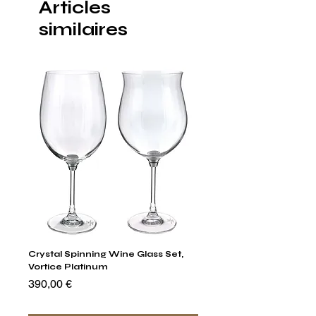
Articles
similaires
Crystal Spinning Wine Glass Set,
Capricio Mastercraft Pl
Vortice Platinum
Crystal Cake Stands & B
of 4
Prix
390,00 €
Prix
1 400,00 €