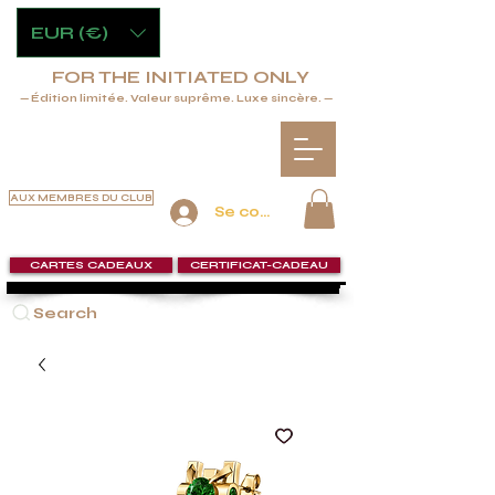
EUR (€)
FOR THE INITIATED ONLY
— Édition limitée. Valeur suprême. Luxe sincère. —
AUX MEMBRES DU CLUB
Se connecter
CARTES CADEAUX
CERTIFICAT-CADEAU
Search