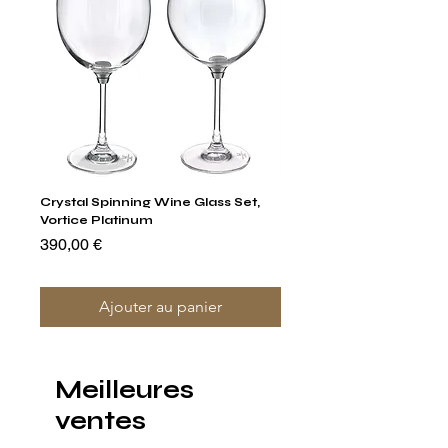
Crystal Spinning Wine Glass Set,
Capricio Mastercraft Pl
Vortice Platinum
Crystal Cake Stands & B
of 4
Prix
390,00 €
Prix
1 400,00 €
Ajouter au panier
Meilleures
ventes