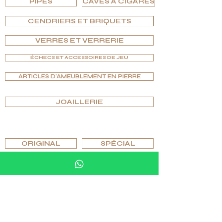
PIPES
CAVES À CIGARES
CENDRIERS ET BRIQUETS
VERRES ET VERRERIE
ÉCHECS ET ACCESSOIRES DE JEU
ARTICLES D'AMEUBLEMENT EN PIERRE
JOAILLERIE
PARCOURIR PAR ÉDITIONS
ORIGINAL
SPÉCIAL
EXCLUSIF
UNIQUE
FOR THE INITIATED ONLY