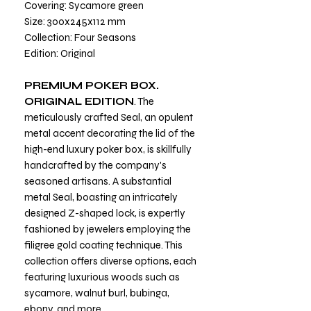
Covering: Sycamore green
Size: 300x245x112 mm
Collection: Four Seasons
Edition: Original
PREMIUM POKER BOX.
ORIGINAL EDITION
. The
meticulously crafted Seal, an opulent
metal accent decorating the lid of the
high-end luxury poker box, is skillfully
handcrafted by the company's
seasoned artisans. A substantial
metal Seal, boasting an intricately
designed Z-shaped lock, is expertly
fashioned by jewelers employing the
filigree gold coating technique. This
collection offers diverse options, each
featuring luxurious woods such as
sycamore, walnut burl, bubinga,
ebony, and more.