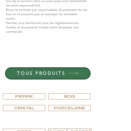
lors de la livraison dans un autre pays sont entièrement
de votre responsabilité.
Nous ne sommes pas responsables du paiement de ces
frais et ne pouvons pas en anticiper les montants
exacts.
Veuillez vous familiariser avec les réglementations
fiscales et douanières locales avant de passer une
commande
REJOIGNEZ G.P.GRANT
CARRIÈRES — POSTES OUVERTS
TOUS PRODUITS
PARCOURIR PAR MATÉRIAU
PIERRE
BOIS
CRISTAL
PORCELAINE
PARCOURIR PAR TYPE