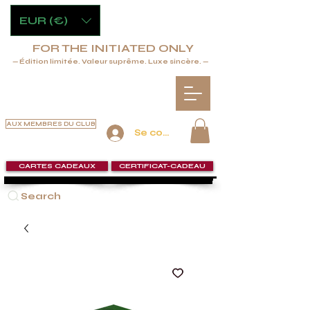
EUR (€)
FOR THE INITIATED ONLY
— Édition limitée. Valeur suprême. Luxe sincère. —
AUX MEMBRES DU CLUB
Se connecter
CARTES CADEAUX
CERTIFICAT-CADEAU
Search