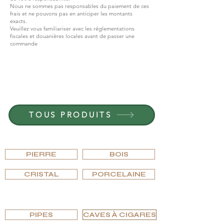
Nous ne sommes pas responsables du paiement de ces
frais et ne pouvons pas en anticiper les montants
exacts.
Veuillez vous familiariser avec les réglementations
fiscales et douanières locales avant de passer une
commande
REJOIGNEZ G.P.GRANT
CARRIÈRES — POSTES OUVERTS
TOUS PRODUITS
PARCOURIR PAR MATÉRIAU
PIERRE
BOIS
CRISTAL
PORCELAINE
PARCOURIR PAR TYPE
PIPES
CAVES À CIGARES