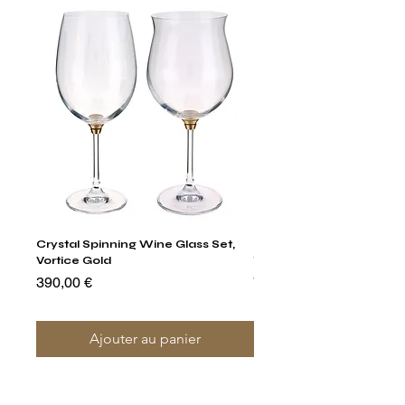
Crystal Spinning Wine Glass Set,
Harry's Set Of 6 Assorted
Vortice Gold
Tumbler Glasses
Prix
Prix
390,00 €
790,00 €
Ajouter au panier