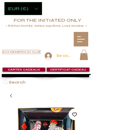
EUR (€)
FOR THE INITIATED ONLY
— Édition limitée. Valeur suprême. Luxe sincère. —
AUX MEMBRES DU CLUB
Se connecter
CARTES CADEAUX
CERTIFICAT-CADEAU
Search