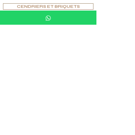
CENDRIERS ET BRIQUETS
VERRES ET VERRERIE
ÉCHECS ET ACCESSOIRES DE JEU
ARTICLES D'AMEUBLEMENT EN PIERRE
JOAILLERIE
PARCOURIR PAR ÉDITIONS
ORIGINAL
SPÉCIAL
EXCLUSIF
UNIQUE
FOR THE INITIATED ONLY