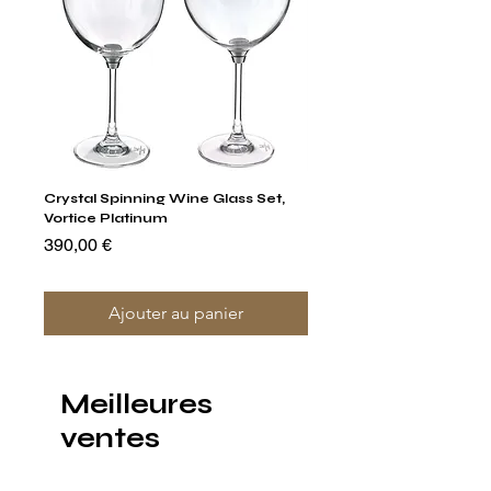
Crystal Spinning Wine Glass Set,
Capricio Mastercraft Pl
Vortice Platinum
Crystal Cake Stands & B
of 4
Prix
390,00 €
Prix
1 400,00 €
Ajouter au panier
Meilleures
ventes