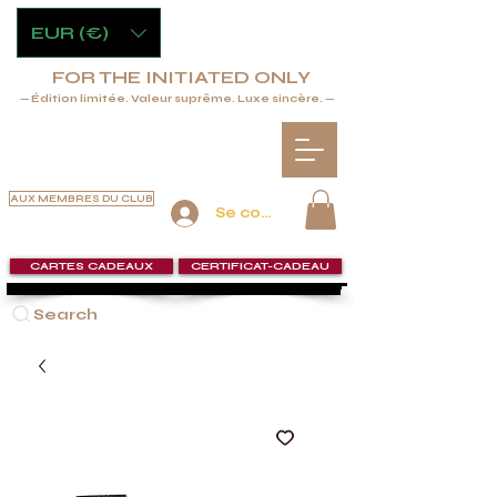
EUR (€)
FOR THE INITIATED ONLY
— Édition limitée. Valeur suprême. Luxe sincère. —
AUX MEMBRES DU CLUB
Se connecter
CARTES CADEAUX
CERTIFICAT-CADEAU
Search