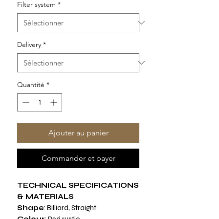
Filter system
*
Delivery
*
Quantité
*
Ajouter au panier
Commander et payer
TECHNICAL SPECIFICATIONS
& MATERIALS
Shape
: Billiard, Straight
Colour
: Red rustic