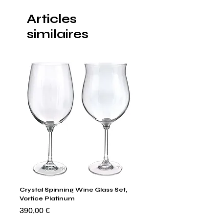
Articles
similaires
Crystal Spinning Wine Glass Set,
Capricio Mastercraft Pl
Vortice Platinum
Crystal Cake Stands & B
of 4
Prix
390,00 €
Prix