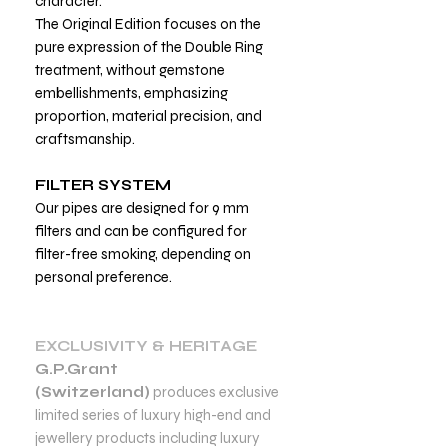
character.
The Original Edition focuses on the
pure expression of the Double Ring
treatment, without gemstone
embellishments, emphasizing
proportion, material precision, and
craftsmanship.
FILTER SYSTEM
Our pipes are designed for 9 mm
filters and can be configured for
filter-free smoking, depending on
personal preference.
EXCLUSIVITY & HERITAGE
G.P.Grant
(Switzerland)
produces exclusive
limited series of luxury high-end and
jewellery products including luxury