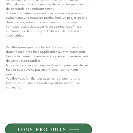
d’annulation de la commande, de refus des produits ou
de demande de remboursement.
Si vous souhaitez recevoir votre commande pour un
événement, une occasion particulière, un projet ou une
date précise, nous vous recommandons de nous
contacter avant de passer votre commande afin de
confirmer les délais de production et de livraison
applicables.
Veuillez noter que tous les impôts locaux, droits de
douane ou autres frais applicables à votre commande
lors de la livraison dans un autre pays sont entièrement
de votre responsabilité.
Nous ne sommes pas responsables du paiement de ces
frais et ne pouvons pas en anticiper les montants
exacts.
Veuillez vous familiariser avec les réglementations
fiscales et douanières locales avant de passer une
commande
REJOIGNEZ G.P.GRANT
CARRIÈRES — POSTES OUVERTS
TOUS PRODUITS