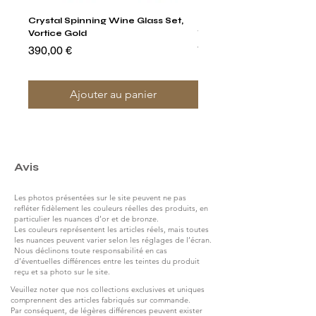
Crystal Spinning Wine Glass Set,
Harry's Set Of 6 Assorted
Vortice Gold
Tumbler Glasses
Prix
Prix
390,00 €
790,00 €
Ajouter au panier
Avis
Les photos présentées sur le site peuvent ne pas
refléter fidèlement les couleurs réelles des produits, en
particulier les nuances d’or et de bronze.
Les couleurs représentent les articles réels, mais toutes
les nuances peuvent varier selon les réglages de l’écran.
Nous déclinons toute responsabilité en cas
d’éventuelles différences entre les teintes du produit
reçu et sa photo sur le site.
Veuillez noter que nos collections exclusives et uniques
comprennent des articles fabriqués sur commande.
Par conséquent, de légères différences peuvent exister