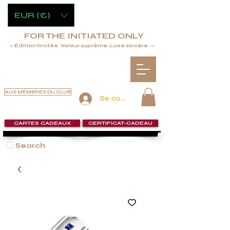
EUR (€)
FOR THE INITIATED ONLY
— Édition limitée. Valeur suprême. Luxe sincère. —
AUX MEMBRES DU CLUB
Se connecter
CARTES CADEAUX
CERTIFICAT-CADEAU
Search