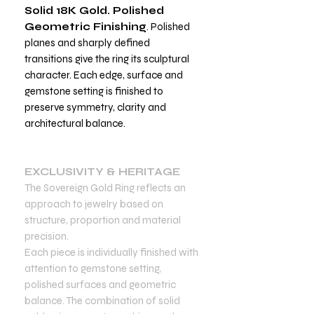
Solid 18K Gold. Polished
Geometric Finishing
. Polished
planes and sharply defined
transitions give the ring its sculptural
character. Each edge, surface and
gemstone setting is finished to
preserve symmetry, clarity and
architectural balance.
EXCLUSIVITY & HERITAGE
The Sovereign Gold Ring reflects an
approach to jewelry based on
structure, proportion and material
precision.
Each piece is individually finished with
attention to gemstone setting,
polished surfaces and geometric
balance. The combination of solid