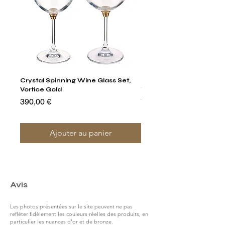
Crystal Spinning Wine Glass Set,
Harry's Set Of 6 Assorted
Vortice Gold
Tumbler Glasses
Prix
Prix
390,00 €
790,00 €
Ajouter au panier
Avis
Les photos présentées sur le site peuvent ne pas
refléter fidèlement les couleurs réelles des produits, en
particulier les nuances d’or et de bronze.