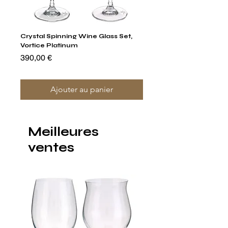
Crystal Spinning Wine Glass Set,
Capricio Mastercraft Pl
Vortice Platinum
Crystal Cake Stands & B
of 4
Prix
390,00 €
Prix
1 400,00 €
Ajouter au panier
Meilleures
ventes