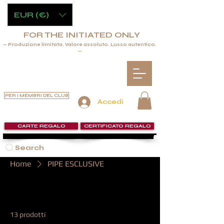
EUR (€)
FOR THE INITIATED ONLY
— Produzione limitata. Valore assoluto. Lusso autentico.
—
PER I MEMBRI DEL CLUB
Accedi
CARTE REGALO
CERTIFICATO REGALO
Search
Home
PIPE ESCLUSIVE
PIPE ESCLUSIVE
13 prodotti
Filtra e ordina