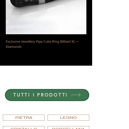
Exclusive Jewellery Pipe Cube Ring Billiard XL —
Diamonds
Prezzo
9000,00 €
ENTRA IN G.P.GRANT
CARRIERE — POSIZIONI APERTE
TUTTI I PRODOTTI
SFOGLIARE PER MATERIALE
PIETRA
LEGNO