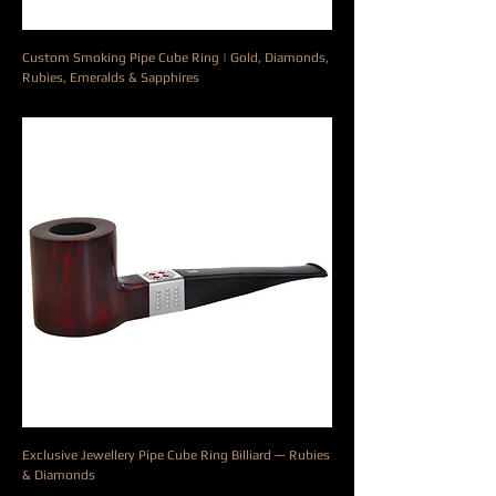
Custom Smoking Pipe Cube Ring | Gold, Diamonds,
Rubies, Emeralds & Sapphires
Prezzo
10.000,00 €
Exclusive Jewellery Pipe Cube Ring Billiard — Rubies
& Diamonds