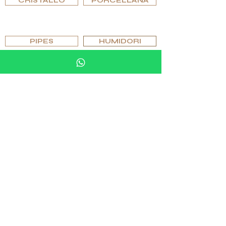
CRISTALLO
PORCELLANA
SFOGLIA PER EDIZIONI
PIPES
HUMIDORI
POSACENERI E ACCENDINI
BICCHIERI E VETRERIA
SCACCHI E GIOCHI
ARTICOLI PER MOBILI IN PIETRA
GEMELLI E ANELLI
SFOGLIA PER EDIZIONI
ORIGINALE
SPECIALE
ESCLUSIVO
UNICO