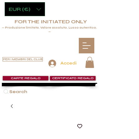
EUR (€)
FOR THE INITIATED ONLY
— Produzione limitata. Valore assoluto. Lusso autentico.
—
PER I MEMBRI DEL CLUB
Accedi
CARTE REGALO
CERTIFICATO REGALO
Search