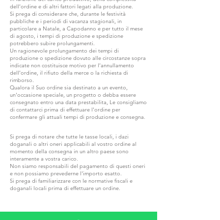
dell’ordine e di altri fattori legati alla produzione.
Si prega di considerare che, durante le festività
pubbliche e i periodi di vacanza stagionali, in
particolare a Natale, a Capodanno e per tutto il mese
di agosto, i tempi di produzione e spedizione
potrebbero subire prolungamenti.
Un ragionevole prolungamento dei tempi di
produzione o spedizione dovuto alle circostanze sopra
indicate non costituisce motivo per l’annullamento
dell’ordine, il rifiuto della merce o la richiesta di
rimborso.
Qualora il Suo ordine sia destinato a un evento,
un'occasione speciale, un progetto o debba essere
consegnato entro una data prestabilita, Le consigliamo
di contattarci prima di effettuare l'ordine per
confermare gli attuali tempi di produzione e consegna.
Si prega di notare che tutte le tasse locali, i dazi
doganali o altri oneri applicabili al vostro ordine al
momento della consegna in un altro paese sono
interamente a vostra carico.
Non siamo responsabili del pagamento di questi oneri
e non possiamo prevederne l'importo esatto.
Si prega di familiarizzare con le normative fiscali e
doganali locali prima di effettuare un ordine.
ENTRA IN G.P.GRANT