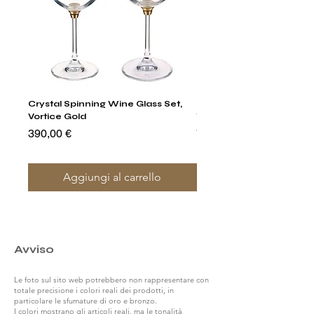
Crystal Spinning Wine Glass Set,
Harry's Set Of 6 Assorted
Vortice Gold
Tumbler Glasses
Prezzo
Prezzo
390,00 €
790,00 €
Aggiungi al carrello
Avviso
Le foto sul sito web potrebbero non rappresentare con
totale precisione i colori reali dei prodotti, in
particolare le sfumature di oro e bronzo.
I colori mostrano gli articoli reali, ma le tonalità