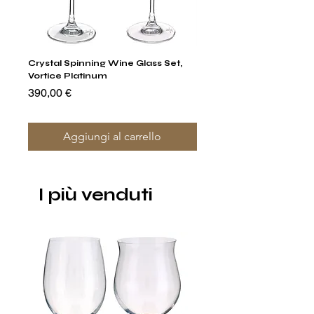
Crystal Spinning Wine Glass Set,
Capricio Mastercraft Pl
Vortice Platinum
Crystal Cake Stands & B
of 4
Prezzo
390,00 €
Prezzo
1400,00 €
Aggiungi al carrello
I più venduti