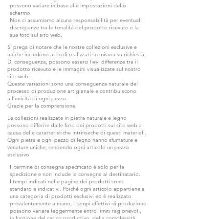
possono variare in base alle impostazioni dello
schermo.
Non ci assumiamo alcuna responsabilità per eventuali
discrepanze tra le tonalità del prodotto ricevuto e la
sua foto sul sito web.
Si prega di notare che le nostre collezioni esclusive e
uniche includono articoli realizzati su misura su richiesta.
Di conseguenza, possono esserci lievi differenze tra il
prodotto ricevuto e le immagini visualizzate sul nostro
sito web.
Queste variazioni sono una conseguenza naturale del
processo di produzione artigianale e contribuiscono
all’unicità di ogni pezzo.
Grazie per la comprensione.
Le collezioni realizzate in pietra naturale e legno
possono differire dalle foto dei prodotti sul sito web a
causa delle caratteristiche intrinseche di questi materiali.
Ogni pietra e ogni pezzo di legno hanno sfumature e
venature uniche, rendendo ogni articolo un pezzo
esclusivo.
Il termine di consegna specificato è solo per la
spedizione e non include la consegna al destinatario.
I tempi indicati nelle pagine dei prodotti sono
standard e indicativi. Poiché ogni articolo appartiene a
una categoria di prodotti esclusivi ed è realizzato
prevalentemente a mano, i tempi effettivi di produzione
possono variare leggermente entro limiti ragionevoli,
in funzione del carico produttivo, della complessità