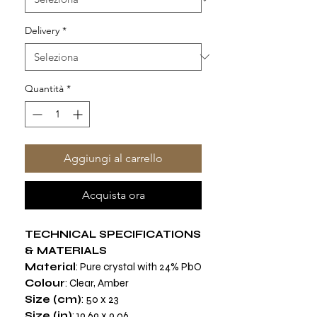
Delivery
*
Quantità
*
Aggiungi al carrello
Acquista ora
TECHNICAL SPECIFICATIONS
& MATERIALS
Material
: Pure crystal with 24% PbO
Colour
: Clear, Amber
Size (cm)
: 50 x 23
Size (in)
: 19.69 x 9.06