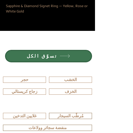
Sapphire & Diamond Signet Ring — Yellow, Rose or
White Gold
السعر
انضم إلى G.P.GRANT
الوظائف — المناصب المتاحة
تسوّق الكل
تصفّح حسب المادة
الخشب
حجر
الخزف
زجاج كريستالي
تصفّح حسب النوع
مُرطّب السيجار
غلايين التدخين
منفضة سجائر وولاعات