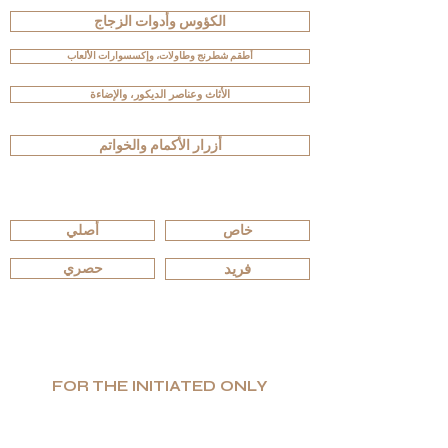
الكؤوس وأدوات الزجاج
أطقم شطرنج وطاولات، وإكسسوارات الألعاب
الأثاث وعناصر الديكور، والإضاءة
أزرار الأكمام والخواتم
تصفّح حسب الإصدارات
خاص
أصلي
فريد
حصري
FOR THE INITIATED ONLY
إنتاج محدود. قيمة عالية. فخامة صادقة.