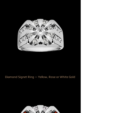
Diamond Signet Ring — Yellow, Rose or White Gold
السعر