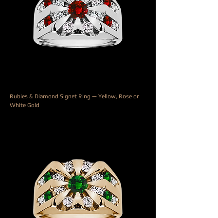
Rubies & Diamond Signet Ring — Yellow, Rose or
White Gold
السعر