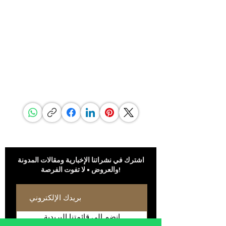
تتخصّص G.P.Grant في تصنيع منتجات فاخرة فريدة
وعملية على أعلى مستوى من الفخامة، وهي معروفة
عالميًا كأحد أبرز المصنّعين لأفخم التصاميم الداخلية
الفاخرة.
إذا كنت تبحث عن التميّز والتفرّد، وعن اختيارٍ لا يقبل
المساومة في جودة المواد — فستجد ضالّتك في
G.P.Grant.
مشاركة هذه الصفحة
كن على اطلاع
اشترك في نشراتنا الإخبارية ومقالات المدونة
والعروض • لا تفوت الفرصة!
انضم إلى قائمتنا البريدية