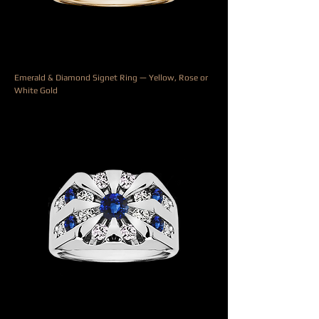
Emerald & Diamond Signet Ring — Yellow, Rose or
White Gold
السعر