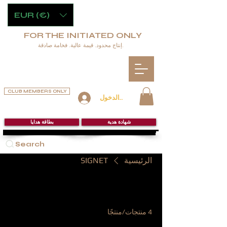
EUR (€)
FOR THE INITIATED ONLY
إنتاج محدود. قيمة عالية. فخامة صادقة.
CLUB MEMBERS ONLY
تسجيل الدخول
شهادة هدية
بطاقة هدايا
Search
الرئيسية
SIGNET
SIGNET
4 منتجات/منتجًا
تصفية وفرز