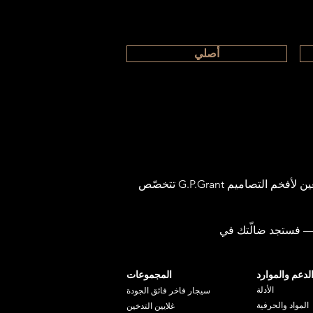
أصلي
تتخصّص G.P.Grant في تصنيع منتجات فاخرة فريدة وعملية على أعلى مستوى من الفخامة، وهي معروفة عالميًا كأحد أبرز المصنّعين لأفخم التصاميم
لدعم والموارد
المجموعات
الأدلة
سيجار فاخر فائق الجودة
المواد والحرفية
غلايين التدخين