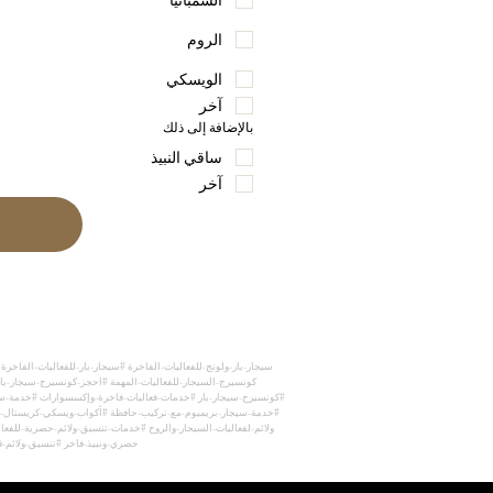
الشمبانيا
الروم
الويسكي
آخر
بالإضافة إلى ذلك
ساقي النبيذ
آخر
#كونسيرج-سيجار-بار #خدمات-فعاليات-فاخرة-وإكسسوارات #خدمة-سيج
#خدمة-سيجار-بريميوم-مع-تركيب-حافظة #أكواب-ويسكي-كريستال-لفع
ولائم-لفعاليات-السيجار-والروح #خدمات-تنسيق-ولائم-حصرية-للفعال
حصري-ونبيذ-فاخر #تنسيق-ولائم-ف