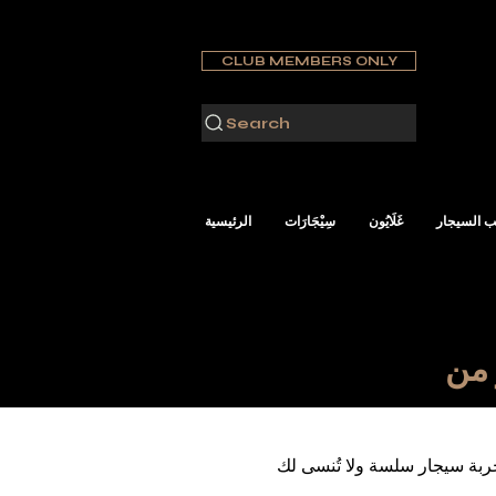
CLUB MEMBERS ONLY
Search
 السيجار
غَلَايُون
سِيْجَارَات
الرئيسية
ربة سيجار سلسة ولا تُنسى لك