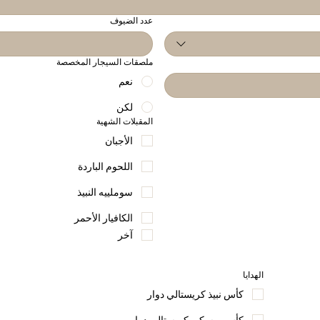
عدد الضيوف
ملصقات السيجار المخصصة
نعم
لكن
المقبلات الشهية
الأجبان
اللحوم الباردة
سوملييه النبيذ
الكافيار الأحمر
آخر
الهدايا
كأس نبيذ كريستالي دوار