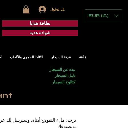
تسجيل الدخول
EUR (€)
بطاقة هدايا
شهادة هدية
خِدْمَة
غرفة السيجار
الأثاث الحجري والألعاب
أ
نبذة عن السيجار
دليل السيجار
كتالوج السيجار
خدمة كونسي
يرجى ملء النموذج أدناه، وسنرسل لك عرضً
ولضيوفك.