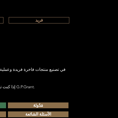
فريد
إذا كنت تبحث عن التميّز والتفرّد، وعن اختيارٍ لا يقبل المساومة في جودة المواد — فستجد ضالّتك في G.P.Grant.
مَدُونَة
الأسئلة الشائعة