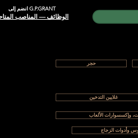
انضم إلى G.P.GRANT
الوظائف — المناصب المتاح
حجر
غلايين التدخين
، وإكسسوارات الألعاب
وس وأدوات الزجاج