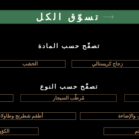
تسوّق الكل
تصفّح حسب المادة
زجاج كريستالي
الخشب
تصفّح حسب النوع
مُرطّب السيجار
، والإضاءة
أطقم شطرنج وطاولات
تم
الكؤ