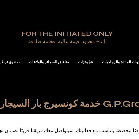
FOR THE INITIATED ONLY
إنتاج محدود. قيمة عالية. فخامة صادقة.
دوات المائدة والزجاجيات
مَجُوهَرَات
منافض السجائر والولاعات
صندوق ترطيب
رج بار السيجار من G.P.Grant
ا مخصصًا يتناسب مع فعاليتك. سيتواصل معك فريقنا قريبًا لضمان تج