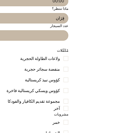
:
ماذا تنتظر؟
قِرَان
عدد السيجار
مُكَمِّلات
ولاعات الطاولة الحجرية
منفضة سجائر حجرية
كؤوس نبيذ كريستالية
كؤوس ويسكي كريستالية فاخرة
مجموعة تقديم الكافيار والفودكا
آخر
مشروبات
خمر