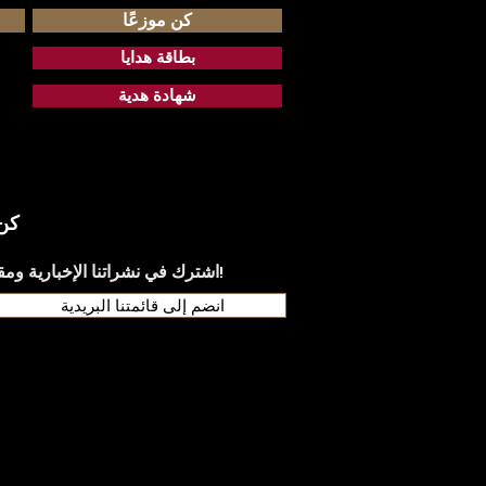
كن موزعًا
بطاقة هدايا
شهادة هدية
كن 
اشترك في نشراتنا الإخبارية ومقالات المدونة والعروض • لا تفوت الفرصة!
انضم إلى قائمتنا البريدية