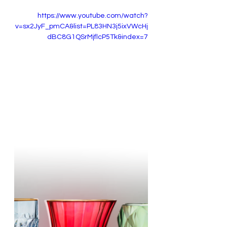
https://www.youtube.com/watch?
v=sx2JyF_pmCA&list=PL83HN3j5ixVWcHj
dBC8G1QSrMjflcP5Tk&index=7