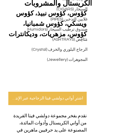
الكريستال والمشروبات
السيجار (CIGARS)
كؤوس، كؤوس نبيذ، كؤوس 
غلايين التدخين (PIPES)
ويسكي، كؤوس شمبانيا، 
صندوق ترطيب السيجار (Humidors)
كؤوس، مزهريات، وديكانترات
مَنَافِض (ASHTRAYS)
الزجاج البلوري والخزف (Crystal)
المجوهرات (Jewellery)
اشترِ أواني دولشي فيتا الزجاجية عبر الإنترنت
نقدم بفخر مجموعة دولشي فيتا الفريدة 
من أواني الكريستال وأدوات المائدة، 
المصنوعة على يد حرفيين ماهرين في 