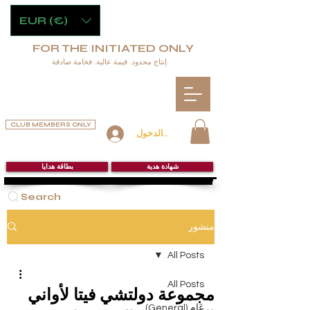
EUR (€)
FOR THE INITIATED ONLY
إنتاج محدود. قيمة عالية. فخامة صادقة.
CLUB MEMBERS ONLY
تسجيل الدخول
شهادة هدية
بطاقة هدايا
Search
منشور
All Posts
All Posts
مجموعة دولتشي فيتا لأواني
عَام (General)