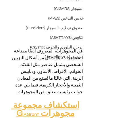
السيجار (CIGARS)
غلايين التدخين (PIPES)
صندوق ترطيب السيجار (Humidors)
مَنَافِض (ASHTRAYS)
الزجاج البلوري والخزف (Crystal)
فن المجوهرات، المعروف أيضًا بصناعة 
المجوهرات (Jewellery)
المجوهرات، هو شكل من أشكال التزيين 
الشخصي يشمل عناصر مثل القلائد، 
الخواتم، الأقراط، الأساور، ودبابيس 
الزينة، التي غالبًا ما تُصنع من المعادن 
الثمينة والأحجار الكريمة. فيما يلي عدة 
جوانب رئيسية تتعلق بفن المجوهرات:
استكشاف مجموعة 
مجوهرات G
.P.Grant