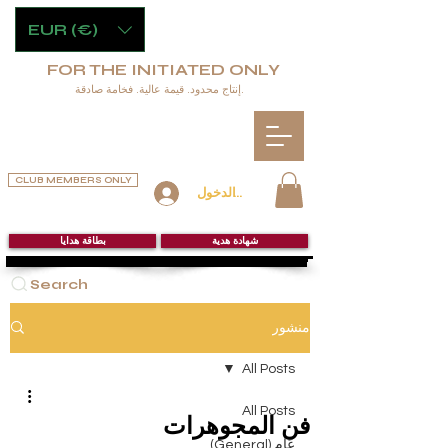
EUR (€)
FOR THE INITIATED ONLY
إنتاج محدود. قيمة عالية. فخامة صادقة.
CLUB MEMBERS ONLY
تسجيل الدخول
شهادة هدية
بطاقة هدايا
Search
منشور
All Posts
All Posts
فن المجوهرات
عَام (General)