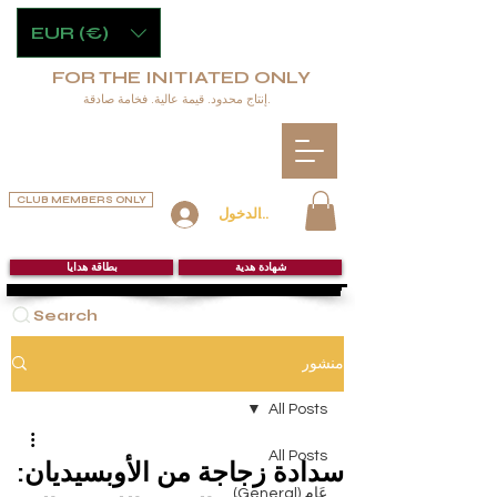
EUR (€)
FOR THE INITIATED ONLY
إنتاج محدود. قيمة عالية. فخامة صادقة.
CLUB MEMBERS ONLY
تسجيل الدخول
شهادة هدية
بطاقة هدايا
Search
منشور
All Posts
All Posts
سدادة زجاجة من الأوبسيديان:
عَام (General)