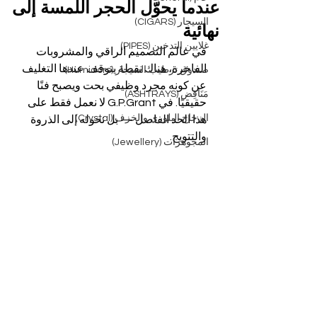
عندما يحوّل الحجر اللمسة إلى
السيجار (CIGARS)
نهائية
غلايين التدخين (PIPES)
في عالم التصميم الراقي والمشروبات 
الفاخرة، هناك نقطة يتوقف عندها التغليف 
صندوق ترطيب السيجار (Humidors)
عن كونه مجرد وظيفي بحت ويصبح فنًا 
مَنَافِض (ASHTRAYS)
حقيقيًا. في G.P.Grant لا نعمل فقط على 
الزجاج البلوري والخزف (Crystal)
هذا الحد الفاصل — بل نحوله إلى الذروة 
والتتويج.
المجوهرات (Jewellery)