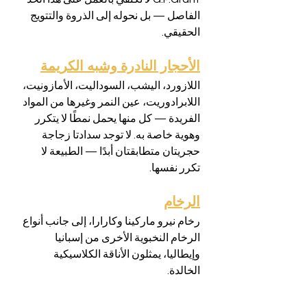
الفاصل — بل نحوله إلى الذروة والتتويج 
الحقيقي.
الأحجار النادرة وشبه الكريمة
اللازورد، اليشب، السوداليت، الأمازونيت، 
اللابرادوريت، عين النمر وغيرها من المواد 
الفريدة — كل منها يحمل نمطًا لا يتكرر 
وهوية خاصة به. لا توجد سدادتا زجاجة 
حجريتان متطابقتان أبدًا — الطبيعة لا 
تكرر نفسها.
الرخام
رخام نيرو ماركينا وكارارا، إلى جانب أنواع 
الرخام النخبوية الأخرى من إسبانيا 
وإيطاليا، يمثلون الأناقة الكلاسيكية 
الخالدة.