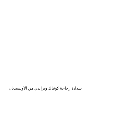
  سدادة زجاجة كونياك وبراندي من الأوبسيديان