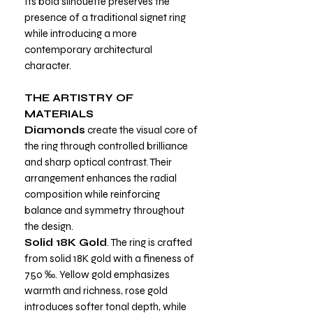
Its bold silhouette preserves the
presence of a traditional signet ring
while introducing a more
contemporary architectural
character.
THE ARTISTRY OF
MATERIALS
Diamonds
create the visual core of
the ring through controlled brilliance
and sharp optical contrast. Their
arrangement enhances the radial
composition while reinforcing
balance and symmetry throughout
the design.
Solid 18K Gold
. The ring is crafted
from solid 18K gold with a fineness of
750 ‰. Yellow gold emphasizes
warmth and richness, rose gold
introduces softer tonal depth, while