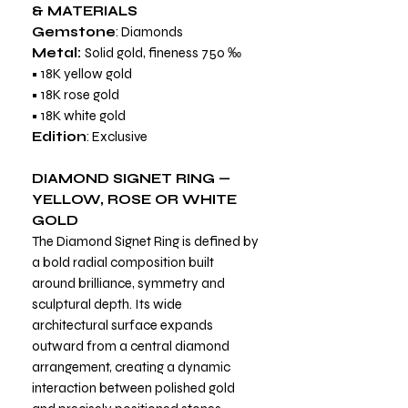
& MATERIALS
Gemstone
: Diamonds
Metal:
Solid gold, fineness 750 ‰
• 18K yellow gold
• 18K rose gold
• 18K white gold
Edition
: Exclusive
DIAMOND SIGNET RING —
YELLOW, ROSE OR WHITE
GOLD
The Diamond Signet Ring is defined by
a bold radial composition built
around brilliance, symmetry and
sculptural depth. Its wide
architectural surface expands
outward from a central diamond
arrangement, creating a dynamic
interaction between polished gold