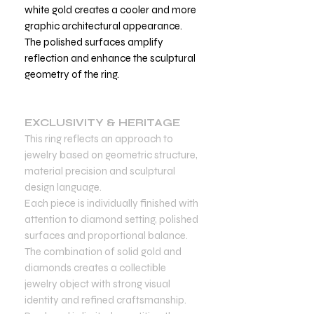
white gold creates a cooler and more
graphic architectural appearance.
The polished surfaces amplify
reflection and enhance the sculptural
geometry of the ring.
EXCLUSIVITY & HERITAGE
This ring reflects an approach to
jewelry based on geometric structure,
material precision and sculptural
design language.
Each piece is individually finished with
attention to diamond setting, polished
surfaces and proportional balance.
The combination of solid gold and
diamonds creates a collectible
jewelry object with strong visual
identity and refined craftsmanship.