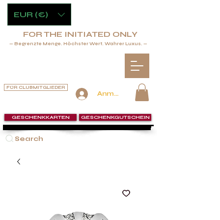
EUR (€)
FOR THE INITIATED ONLY
— Begrenzte Menge. Höchster Wert. Wahrer Luxus. —
FÜR CLUBMITGLIEDER
Anmelden
GESCHENKKARTEN
GESCHENKGUTSCHEIN
Search