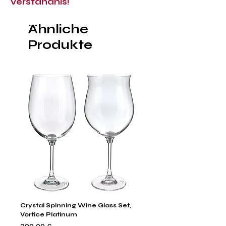
Verständnis!
Ähnliche
Produkte
Crystal Spinning Wine Glass Set,
Capricio Mastercraft Pl
Vortice Platinum
Crystal Cake Stands & B
of 4