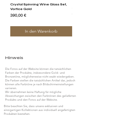
Crystal Spinning Wine Glass Set,
Harry's Set Of 6 Assorted
Vortice Gold
Tumbler Glasses
Preis
Preis
390,00 €
790,00 €
In den Warenkorb
Hinweis
Die Fotos auf der Website können die tatsächlichen
Farben der Produkte, insbesondere Gold- und
Bronzetöne, möglicherweise nicht exakt wiedergeben.
Die Farben stellen die tatsächlichen Artikel dar, jedoch
können alle Farbtöne je nach Bildschirmeinstellungen
variieren.
Wir übernehmen keine Haftung für mögliche
Abweichungen zwischen den Farbtönen des gelieferten
Produkts und den Fotos auf der Website.
Bitte beachten Sie, dass unsere exklusiven und
einzigartigen Kollektionen aus individuell angefertigten
Produkten bestehen.