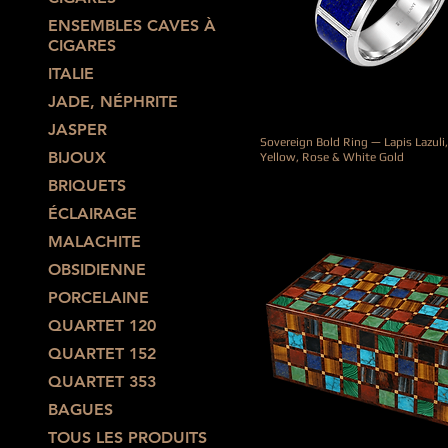
ENSEMBLES CAVES À
CIGARES
ITALIE
JADE, NÉPHRITE
JASPER
Sovereign Bold Ring — Lapis Lazuli,
BIJOUX
Yellow, Rose & White Gold
Prix
950,00 €
BRIQUETS
ÉCLAIRAGE
MALACHITE
OBSIDIENNE
PORCELAINE
QUARTET 120
QUARTET 152
QUARTET 353
BAGUES
TOUS LES PRODUITS