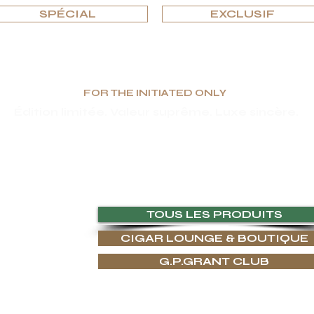
SPÉCIAL
EXCLUSIF
FOR THE INITIATED ONLY
Édition limitée. Valeur suprême. Luxe sincère.
s et fonctionnels, G.P.Grant est reconnue mondialement comme fabricant pour les
'unicité, ainsi qu'un choix sans compromis de matériaux, vous trouverez
E & RESSOURCES
TOUS LES PRODUITS
CIGAR LOUNGE & BOUTIQUE
SAVOIR-FAIRE
G.P.GRANT CLUB
ES PRÉSENTS
AUX
SUIVEZ-NOUS SUR
CADEAU