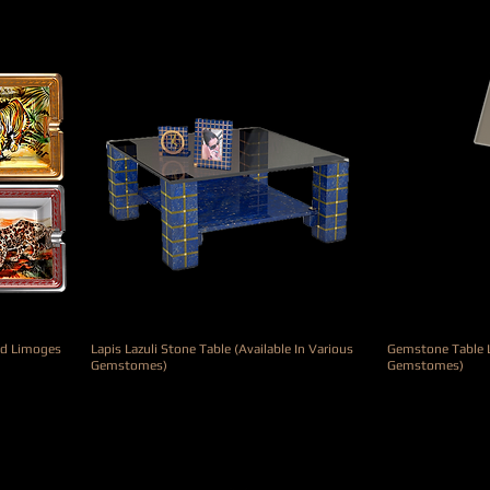
ed Limoges
Lapis Lazuli Stone Table (Available In Various
Gemstone Table L
Gemstomes)
Gemstomes)
Prix
Prix
67 000,00 €
8 900,00 €