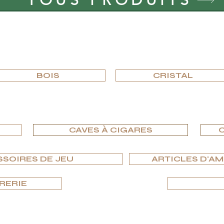
TOUS PRODUITS
PARCOURIR PAR MATÉRIAU
BOIS
CRISTAL
PARCOURIR PAR TYPE
CAVES À CIGARES
C
SSOIRES DE JEU
ARTICLES D'A
RERIE
PARCOURIR PAR ÉDITIONS