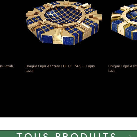
s Lazuli,
Unique Cigar Ashtray | OCTET 565 — Lapis
Unique Cigar Ash
Lazuli
Lazuli
Prix
Prix
11 900,00 €
9 900,00 €
Voir plus