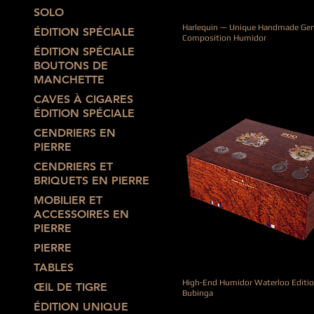
SOLO
Harlequin — Unique Handmade Ge
ÉDITION SPÉCIALE
Composition Humidor
ÉDITION SPÉCIALE
Prix
25 000,00 €
BOUTONS DE
MANCHETTE
CAVES À CIGARES
ÉDITION SPÉCIALE
CENDRIERS EN
PIERRE
CENDRIERS ET
BRIQUETS EN PIERRE
MOBILIER ET
ACCESSOIRES EN
PIERRE
PIERRE
TABLES
High-End Humidor Waterloo Editio
ŒIL DE TIGRE
Bubinga
ÉDITION UNIQUE
Prix original
Prix promotionn
3 900,00 €
2 730,00 €