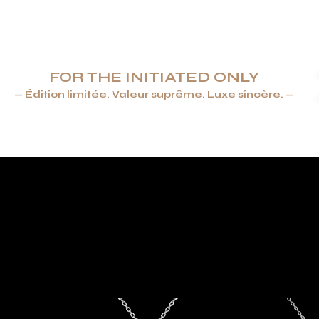
FOR THE INITIATED ONLY
— Édition limitée. Valeur suprême. Luxe sincère. —
ENDRIERS & BRIQUETS
JOAILLERIE
ARTS DE LA TABLE &