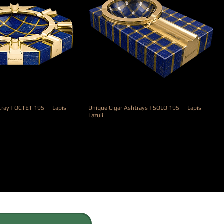
tray | OCTET 195 — Lapis
Unique Cigar Ashtrays | SOLO 195 — Lapis
Lazuli
Prix
7 900,00 €
PARTAGER CETTE 