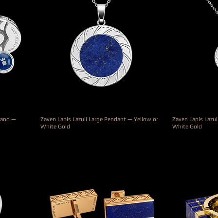
cano —
Zaven Lapis Lazuli Large Pendant — Yellow or
Zaven Lapis Lazul
White Gold
White Gold
Prix
Prix
4 100,00 €
2 200,00 €