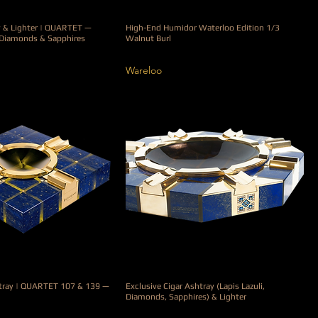
y & Lighter | QUARTET —
High-End Humidor Waterloo Edition 1/3
h Diamonds & Sapphires
Walnut Burl
Prix original
Prix promotionnel
3 900,00 €
2 730,00 €
Wareloo
htray | QUARTET 107 & 139 —
Exclusive Cigar Ashtray (Lapis Lazuli,
Diamonds, Sapphires) & Lighter
Prix
50 000,00 €