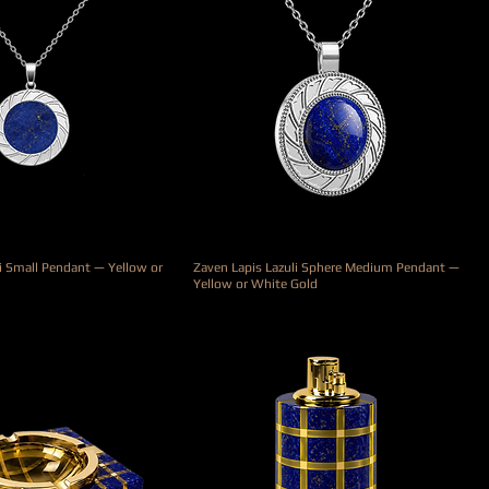
i Small Pendant — Yellow or
Zaven Lapis Lazuli Sphere Medium Pendant —
Yellow or White Gold
Prix
3 500,00 €