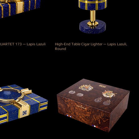
QUARTET 173 — Lapis Lazuli
High-End Table Cigar Lighter — Lapis Lazuli,
Round
Prix
5 000,00 €