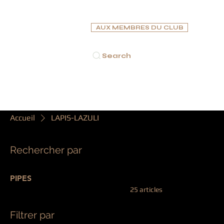
AUX MEMBRES DU CLUB
Search
ACCUEIL
CIGARES
PIPES
CAVES À CIGARES
C
Accueil
LAPIS-LAZULI
Rechercher par
LAPIS-LAZULI
PIPES
25 articles
Filtrer par