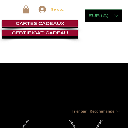
Se connecter
EUR (€)
CARTES CADEAUX
CERTIFICAT-CADEAU
 VERRERIE
MOBILIER ET JEUX
CIGAR LOUNGE
SERVI
Trier par :
Recommandé