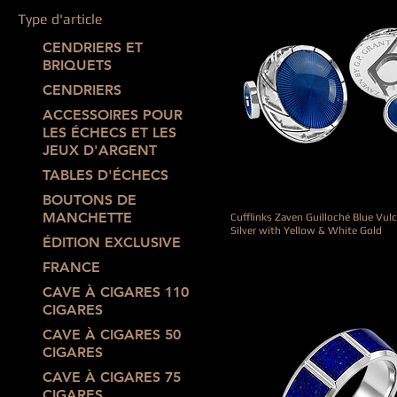
Type d'article
CENDRIERS ET
BRIQUETS
CENDRIERS
ACCESSOIRES POUR
LES ÉCHECS ET LES
JEUX D'ARGENT
TABLES D'ÉCHECS
BOUTONS DE
MANCHETTE
Cufflinks Zaven Guilloché Blue Vul
Silver with Yellow & White Gold
ÉDITION EXCLUSIVE
Prix
790,00 €
FRANCE
CAVE À CIGARES 110
CIGARES
CAVE À CIGARES 50
CIGARES
CAVE À CIGARES 75
CIGARES