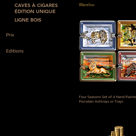
Wareloo
CAVES À CIGARES
ÉDITION UNIQUE
LIGNE BOIS
Prix
Editions
790 €
69 000 €
ÉDITION EXCLUSIVE
ÉDITION SPÉCIALE
Four Seasons Set of 4 Hand-Paint
Porcelain Ashtrays or Trays
Prix
3 900,00 €