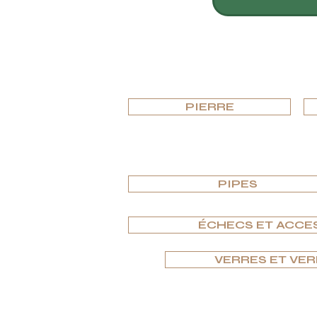
RRIÈRES — POSTES OUVERTS
PIERRE
PIPES
ÉCHECS ET ACCE
VERRES ET VER