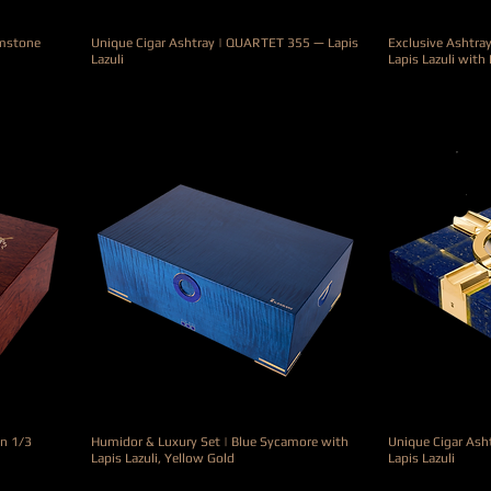
mstone
Unique Cigar Ashtray | QUARTET 355 — Lapis
Exclusive Ashtra
Lazuli
Lapis Lazuli wit
Prix
Prix
9 800,00 €
39 000,00 €
n 1/3
Humidor & Luxury Set | Blue Sycamore with
Unique Cigar As
Lapis Lazuli, Yellow Gold
Lapis Lazuli
el
Prix
Prix
6 200,00 €
8 600,00 €