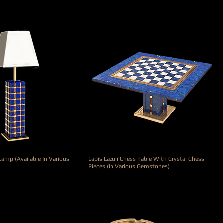
amp (Available In Various
Lapis Lazuli Chess Table With Crystal Chess
Pieces (In Various Gemstones)
Prix
69 000,00 €