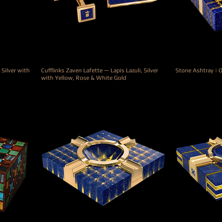
 Silver with
Cufflinks Zaven Lafette — Lapis Lazuli, Silver
Stone Ashtray | 
with Yellow, Rose & White Gold
Prix
6 600,00 €
Prix
900,00 €