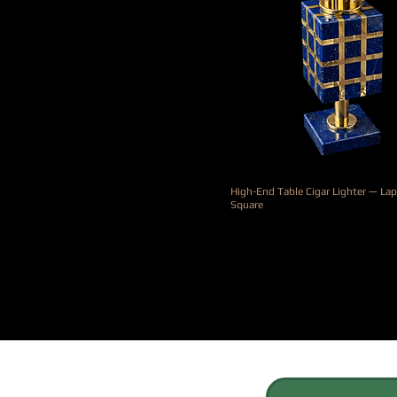
High-End Table Cigar Lighter — Lapi
Square
Prix
4 800,00 €
REJOIGNEZ G.P.GRANT