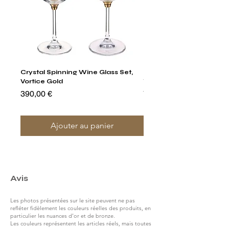
Crystal Spinning Wine Glass Set,
Harry's Set Of 6 Assorted
Vortice Gold
Tumbler Glasses
Prix
Prix
390,00 €
790,00 €
Ajouter au panier
Avis
Les photos présentées sur le site peuvent ne pas
refléter fidèlement les couleurs réelles des produits, en
particulier les nuances d’or et de bronze.
Les couleurs représentent les articles réels, mais toutes