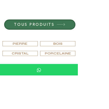
REJOIGNEZ G.P.GRANT
CARRIÈRES — POSTES OUVERTS
TOUS PRODUITS
PARCOURIR PAR MATÉRIAU
PIERRE
BOIS
CRISTAL
PORCELAINE
PARCOURIR PAR TYPE
PIPES
CAVES À CIGARES
CENDRIERS ET BRIQUETS
VERRES ET VERRERIE
ÉCHECS ET ACCESSOIRES DE JEU