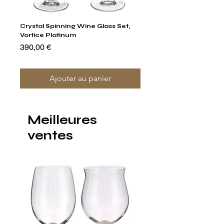
Crystal Spinning Wine Glass Set,
Capricio Mastercraft Pl
Vortice Platinum
Crystal Cake Stands & B
of 4
Prix
390,00 €
Prix
1 400,00 €
Ajouter au panier
Meilleures
ventes