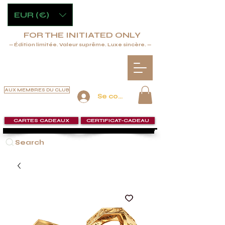
EUR (€)
FOR THE INITIATED ONLY
— Édition limitée. Valeur suprême. Luxe sincère. —
AUX MEMBRES DU CLUB
Se connecter
CARTES CADEAUX
CERTIFICAT-CADEAU
Search