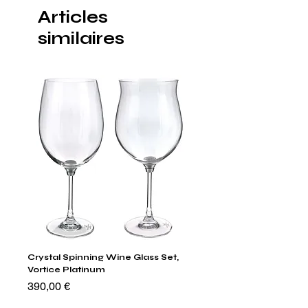
Articles
similaires
Crystal Spinning Wine Glass Set,
Capricio Mastercraft Pl
Vortice Platinum
Crystal Cake Stands & B
of 4
Prix
390,00 €
Prix
1 400,00 €