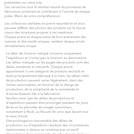
présentées sur notre site.
Ces variations sont le résultat naturel du processus de
fabrication artisanale et contribuent à l’unicité de chaque
pièce. Merci de votre compréhension.
Les collections réalisées en pierre naturelle et en bois
peuvent différer des photos des produits sur le site en
raison des structures propres à ces matériaux.
Chaque pierre et chaque pièce de bois présentent des
nuances et des motifs uniques, rendant chaque article
véritablement unique.
Le délai de livraison indiqué concerne uniquement
l’expédition et n’inclut pas la livraison au destinataire.
Les délais indiqués sur les pages des produits sont des
délais standards et indicatifs. Chaque article
appartenant à une catégorie de produits exclusifs et
étant principalement fabriqué à la main, les délais réels
de production peuvent varier légèrement, dans des
limites raisonnables, en fonction de la charge de
production, de la complexité de la commande et
d’autres facteurs liés à la fabrication.
Veuillez noter que les délais de production et
d’expédition peuvent être prolongés pendant les jours
fériés et les périodes de congés saisonniers,
notamment à Noël, au Nouvel An ainsi que durant tout
le mois d’août.
Une prolongation raisonnable des délais de
production ou d’expédition résultant des circonstances
mentionnées ci-dessus ne constitue pas un motif
d’annulation de la commande, de refus des produits ou