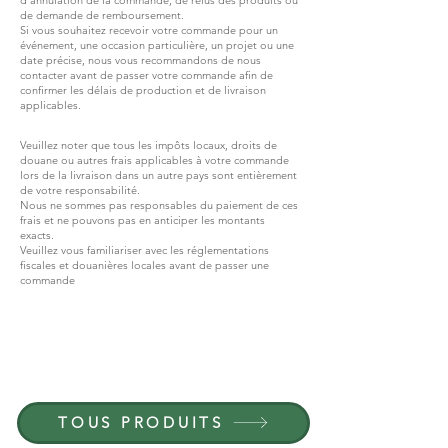
de demande de remboursement.
Si vous souhaitez recevoir votre commande pour un
événement, une occasion particulière, un projet ou une
date précise, nous vous recommandons de nous
contacter avant de passer votre commande afin de
confirmer les délais de production et de livraison
applicables.
Veuillez noter que tous les impôts locaux, droits de
douane ou autres frais applicables à votre commande
lors de la livraison dans un autre pays sont entièrement
de votre responsabilité.
Nous ne sommes pas responsables du paiement de ces
frais et ne pouvons pas en anticiper les montants
exacts.
Veuillez vous familiariser avec les réglementations
fiscales et douanières locales avant de passer une
commande
REJOIGNEZ G.P.GRANT
CARRIÈRES — POSTES OUVERTS
TOUS PRODUITS