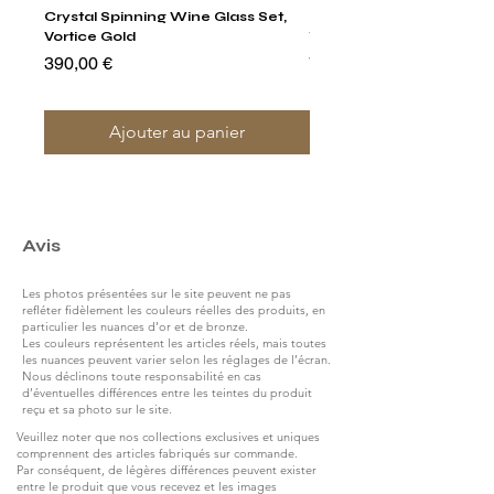
Crystal Spinning Wine Glass Set,
Harry's Set Of 6 Assorted
Vortice Gold
Tumbler Glasses
Prix
Prix
390,00 €
790,00 €
Ajouter au panier
Avis
Les photos présentées sur le site peuvent ne pas
refléter fidèlement les couleurs réelles des produits, en
particulier les nuances d’or et de bronze.
Les couleurs représentent les articles réels, mais toutes
les nuances peuvent varier selon les réglages de l’écran.
Nous déclinons toute responsabilité en cas
d’éventuelles différences entre les teintes du produit
reçu et sa photo sur le site.
Veuillez noter que nos collections exclusives et uniques
comprennent des articles fabriqués sur commande.
Par conséquent, de légères différences peuvent exister
entre le produit que vous recevez et les images