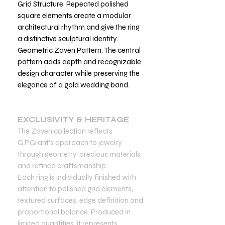
Grid Structure. Repeated polished
square elements create a modular
architectural rhythm and give the ring
a distinctive sculptural identity.
Geometric Zaven Pattern. The central
pattern adds depth and recognizable
design character while preserving the
elegance of a gold wedding band.
EXCLUSIVITY & HERITAGE
The Zaven collection reflects
G.P.Grant’s approach to jewelry
through geometry, precious materials
and refined craftsmanship.
Each ring is individually finished with
attention to polished grid elements,
textured surfaces, edge definition and
proportional balance. Produced in
limited quantities, it represents