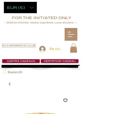
EUR (€)
FOR THE INITIATED ONLY
— Édition limitée. Valeur suprême. Luxe sincère. —
AUX MEMBRES DU CLUB
Se connecter
CARTES CADEAUX
CERTIFICAT-CADEAU
Search