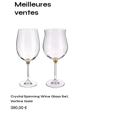
Meilleures
ventes
Crystal Spinning Wine Glass Set,
Harry's Set Of 6 Assorted
Vortice Gold
Tumbler Glasses
Prix
Prix
390,00 €
790,00 €