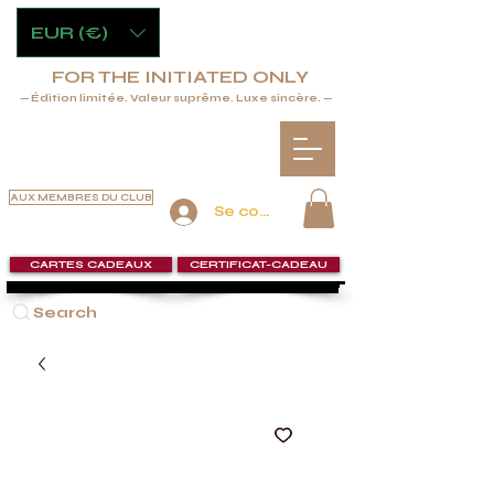
EUR (€)
FOR THE INITIATED ONLY
— Édition limitée. Valeur suprême. Luxe sincère. —
AUX MEMBRES DU CLUB
Se connecter
CARTES CADEAUX
CERTIFICAT-CADEAU
Search