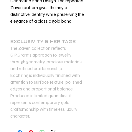
Geometric Band Design. The repeated
Zaven pattern gives the ring a
distinctive identity while preserving the
elegance of a classic gold band.
EXCLUSIVITY & HERITAGE
The Zaven collection reflects
G.P.Grant’s approach to jewelry
through geometry, precious materials
and refined craftsmanship.
Each ring is individually finished with
attention to surface texture, polished
edges and proportional balance.
Produced in limited quantities, it
represents contemporary gold
craftsmanship with timeless luxury
character.