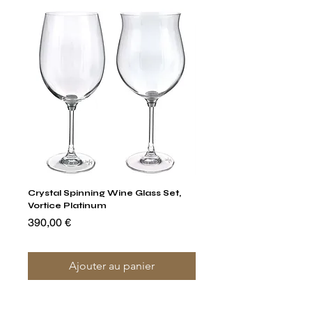
Crystal Spinning Wine Glass Set,
Capricio Mastercraft Pl
Vortice Platinum
Crystal Cake Stands & B
of 4
Prix
390,00 €
Prix
1 400,00 €
Ajouter au panier