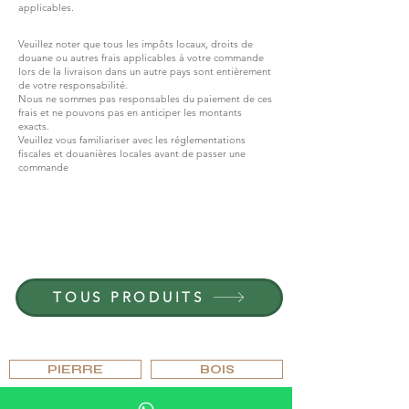
applicables.
Veuillez noter que tous les impôts locaux, droits de
douane ou autres frais applicables à votre commande
lors de la livraison dans un autre pays sont entièrement
de votre responsabilité.
Nous ne sommes pas responsables du paiement de ces
frais et ne pouvons pas en anticiper les montants
exacts.
Veuillez vous familiariser avec les réglementations
fiscales et douanières locales avant de passer une
commande
REJOIGNEZ G.P.GRANT
CARRIÈRES — POSTES OUVERTS
TOUS PRODUITS
PARCOURIR PAR MATÉRIAU
PIERRE
BOIS
CRISTAL
PORCELAINE