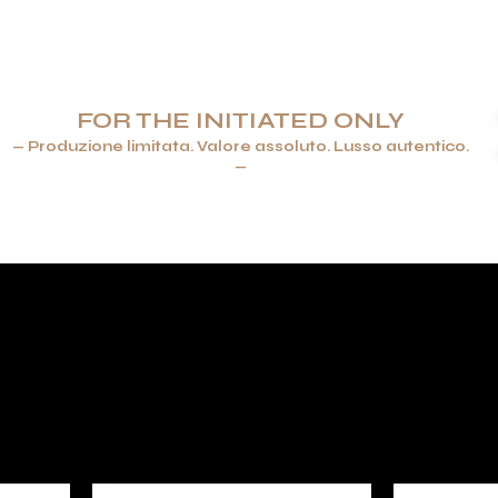
FOR THE INITIATED ONLY
— Produzione limitata. Valore assoluto. Lusso autentico.
—
ENERE & ACCENDINI
GIOIELLI
ARTICOLI PER LA TAVOLA 