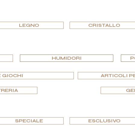
SFOGLIARE PER MATERIALE
LEGNO
CRISTALLO
SFOGLIA PER EDIZIONI
HUMIDORI
P
 GIOCHI
ARTICOLI P
TRERIA
GE
SFOGLIA PER EDIZIONI
SPECIALE
ESCLUSIVO