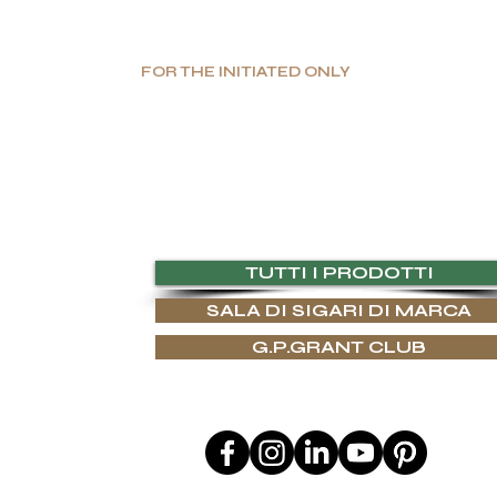
FOR THE INITIATED ONLY
oduzione limitata. Valore assoluto. Lusso autentic
nzionali, G.P.Grant è riconosciuta a livello mondiale come produttrice 
l'unicità, così come una scelta senza compromessi dei materiali, trov
 E RISORSE
TUTTI I PRODOTTI
SALA DI SIGARI DI MARCA
ARTIGIANATO
G.P.GRANT CLUB
I REGALI
LO
SEGUICI SU
 REGALO