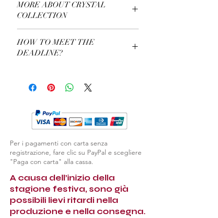
MORE ABOUT CRYSTAL
Vodka Serving Set
COLLECTION
More About Our Crystal Collection
HOW TO MEET THE
DEADLINE?
Use a Gift Certificate!
Per i pagamenti con carta senza
registrazione, fare clic su PayPal e scegliere
"Paga con carta" alla cassa.
A causa dell’inizio della
stagione festiva, sono già
possibili lievi ritardi nella
produzione e nella consegna.