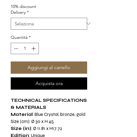
10% discount
Delivery
*
Quantità
*
Aggiungi al carrello
Acquista ora
TECHNICAL SPECIFICATIONS
& MATERIALS
Material
: Blue Crystal, bronze, gold
Size (cm): Ø 30 x H 45
Size (in)
: Ø 11.81 x H17.72
Edition
: Unique