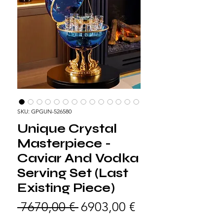
SKU: GPGUN-526580
Unique Crystal
Masterpiece -
Caviar And Vodka
Serving Set (Last
Existing Piece)
Prezzo regolare
Prezzo scontat
 7670,00 € 
6903,00 €