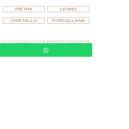
SFOGLIARE PER MATERIALE
PIETRA
LEGNO
CRISTALLO
PORCELLANA
SFOGLIA PER EDIZIONI
PIPES
HUMIDORI
POSACENERI E ACCENDINI
BICCHIERI E VETRERIA
SCACCHI E GIOCHI
ARTICOLI PER MOBILI IN PIETRA
GEMELLI E ANELLI
SFOGLIA PER EDIZIONI
ORIGINALE
SPECIALE