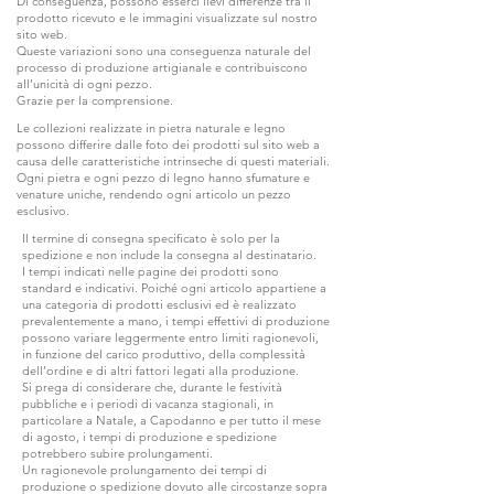
Di conseguenza, possono esserci lievi differenze tra il
prodotto ricevuto e le immagini visualizzate sul nostro
sito web.
Queste variazioni sono una conseguenza naturale del
processo di produzione artigianale e contribuiscono
all’unicità di ogni pezzo.
Grazie per la comprensione.
Le collezioni realizzate in pietra naturale e legno
possono differire dalle foto dei prodotti sul sito web a
causa delle caratteristiche intrinseche di questi materiali.
Ogni pietra e ogni pezzo di legno hanno sfumature e
venature uniche, rendendo ogni articolo un pezzo
esclusivo.
Il termine di consegna specificato è solo per la
spedizione e non include la consegna al destinatario.
I tempi indicati nelle pagine dei prodotti sono
standard e indicativi. Poiché ogni articolo appartiene a
una categoria di prodotti esclusivi ed è realizzato
prevalentemente a mano, i tempi effettivi di produzione
possono variare leggermente entro limiti ragionevoli,
in funzione del carico produttivo, della complessità
dell’ordine e di altri fattori legati alla produzione.
Si prega di considerare che, durante le festività
pubbliche e i periodi di vacanza stagionali, in
particolare a Natale, a Capodanno e per tutto il mese
di agosto, i tempi di produzione e spedizione
potrebbero subire prolungamenti.
Un ragionevole prolungamento dei tempi di
produzione o spedizione dovuto alle circostanze sopra