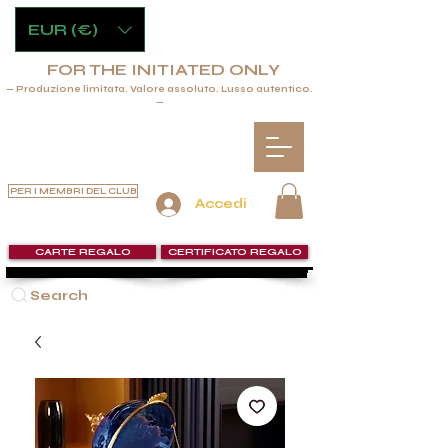
EUR (€)
FOR THE INITIATED ONLY
— Produzione limitata. Valore assoluto. Lusso autentico.
—
PER I MEMBRI DEL CLUB
Accedi
CARTE REGALO
CERTIFICATO REGALO
Search