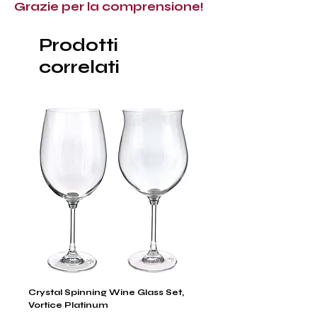
Grazie per la comprensione!
Prodotti
correlati
Crystal Spinning Wine Glass Set,
Capricio Mastercraft Pl
Vortice Platinum
Crystal Cake Stands & B