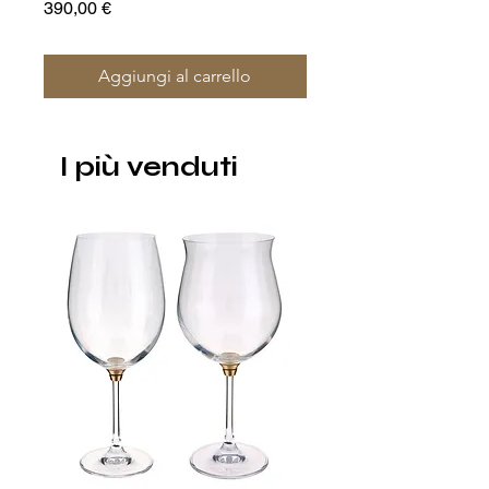
of 4
Prezzo
390,00 €
Prezzo
1400,00 €
Aggiungi al carrello
I più venduti