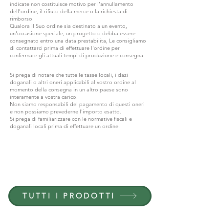
indicate non costituisce motivo per l’annullamento
dell’ordine, il rifiuto della merce o la richiesta di
rimborso.
Qualora il Suo ordine sia destinato a un evento,
un'occasione speciale, un progetto o debba essere
consegnato entro una data prestabilita, Le consigliamo
di contattarci prima di effettuare l'ordine per
confermare gli attuali tempi di produzione e consegna.
Si prega di notare che tutte le tasse locali, i dazi
doganali o altri oneri applicabili al vostro ordine al
momento della consegna in un altro paese sono
interamente a vostra carico.
Non siamo responsabili del pagamento di questi oneri
e non possiamo prevederne l'importo esatto.
Si prega di familiarizzare con le normative fiscali e
doganali locali prima di effettuare un ordine.
ENTRA IN G.P.GRANT
CARRIERE — POSIZIONI APERTE
TUTTI I PRODOTTI