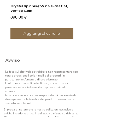
Crystal Spinning Wine Glass Set,
Harry's Set Of 6 Assorted
Vortice Gold
Tumbler Glasses
Prezzo
Prezzo
390,00 €
790,00 €
Aggiungi al carrello
Avviso
Le foto sul sito web potrebbero non rappresentare con
totale precisione i colori reali dei prodotti, in
particolare le sfumature di oro e bronzo.
I colori mostrano gli articoli reali, ma le tonalità
possono variare in base alle impostazioni dello
schermo.
Non ci assumiamo alcuna responsabilità per eventuali
discrepanze tra le tonalità del prodotto ricevuto e la
sua foto sul sito web.
Si prega di notare che le nostre collezioni esclusive e
uniche includono articoli realizzati su misura su richiesta.