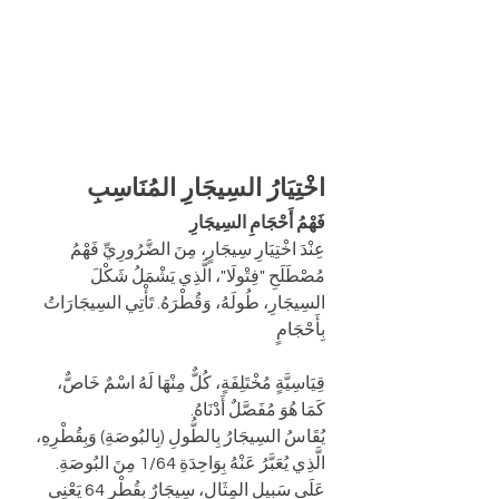
اخْتِيَارُ السِيجَارِ المُنَاسِبِ
فَهْمُ أَحْجَامِ السِيجَارِ
عِنْدَ اخْتِيَارِ سِيجَارٍ، مِنَ الضَّرُورِيِّ فَهْمُ 
مُصْطَلَحِ "فِتْولَا"، الَّذِي يَشْمَلُ شَكْلَ 
السِيجَارِ، طُولَهُ، وَقُطْرَهُ. تَأْتِي السِيجَارَاتُ 
بِأَحْجَامٍ 
قِيَاسِيَّةٍ مُخْتَلِفَةٍ، كُلٌّ مِنْهَا لَهُ اسْمٌ خَاصٌّ، 
كَمَا هُوَ مُفَصَّلٌ أَدْنَاهُ.
يُقَاسُ السِيجَارُ بِالطُّولِ (بِالبُوصَةِ) وَبِقُطْرِهِ، 
الَّذِي يُعَبَّرُ عَنْهُ بِوَاحِدَةِ 1/64 مِنَ البُوصَةِ. 
عَلَى سَبِيلِ المِثَالِ، سِيجَارٌ بِقُطْرِ 64 يَعْنِي 