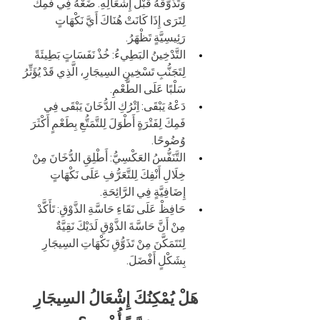
وَتَذَوَّقْهُ قَبْلَ إِشْعَالِهِ. ضَعْهُ فِي فَمِكَ 
لِتَرَى إِذَا كَانَتْ هُنَاكَ أَيَّ نَكْهَاتٍ 
رَئِيسِيَّةٍ تَظْهَرُ.
التَّدْخِينُ البَطِيءُ: خُذْ نَفَسَاتٍ بَطِيئَةً 
لِتَجَنُّبِ تَسْخِينِ السِيجَارِ، الَّذِي قَدْ يُؤَثِّرُ 
سَلْبًا عَلَى الطَّعْمِ.
دَعْهُ يَبْقَى: اِتْرُكِ الدُّخَانَ يَبْقَى فِي 
فَمِكَ لِفَتْرَةٍ أَطْوَلَ لِلتَّمَتُّعِ بِطَعْمٍ أَكْثَرَ 
وُضُوحًا.
التَّنَفُّسُ العَكْسِيُّ: أَطْلِقِ الدُّخَانَ مِنْ 
خِلَالِ أَنْفِكَ لِلتَّعَرُّفِ عَلَى نَكْهَاتٍ 
إِضَافِيَّةٍ فِي الرَّائِحَةِ.
حَافِظْ عَلَى نَقَاءِ حَاسَّةِ الذَّوْقِ: تَأَكَّدْ 
مِنْ أَنَّ حَاسَّةَ الذَّوْقِ لَدَيْكَ نَقِيَّةٌ 
لِتَتَمَكَّنَ مِنْ تَذَوُّقِ نَكْهَاتِ السِيجَارِ 
بِشَكْلٍ أَفْضَلَ.
هَلْ يُمْكِنُكَ إِشْعَالُ السِيجَارِ 