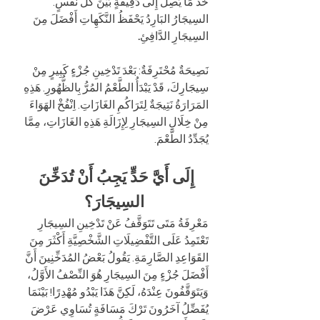
خُذْ مَا يَصِلُ إِلَى دَقِيقَةٍ بَيْنَ كُلِّ نَفَسٍ. 
السِيجَارُ البَارِدُ يَحْفَظُ النَّكَهِاتِ أَفْضَلَ مِنَ 
السِيجَارِ الدَّافِئِ
.  
نَصِيحَةٌ مُحْتَرِفَةٌ: بَعْدَ تَدْخِينِ جُزْءٍ كَبِيرٍ مِنْ 
سِيجَارِكَ، قَدْ يَبْدَأُ الطَّعْمُ المُرُّ بِالظُّهُورِ. هَذِهِ 
المَرَارَةُ نَتِيجَةٌ لِتَرَاكُمِ الغَازَاتِ. اِنْفُخْ الهَوَاءَ 
مِنْ خِلَالِ السِيجَارِ لِإِزَالَةِ هَذِهِ الغَازَاتِ، مِمَّا 
يُجَدِّدُ الطَّعْمَ. 
إِلَى أَيَّ حَدٍّ يَجِبُ أَنْ تُدَخِّنَ 
السِيجَارَ؟
مَعْرِفَةُ مَتَى تَتَوَقَّفُ عَنْ تَدْخِينِ السِيجَارِ 
تَعْتَمِدُ عَلَى التَّفْضِيلَاتِ الشَّخْصِيَّةِ أَكْثَرَ مِنَ 
القَوَاعِدِ الصَّارِمَةِ. يَقُولُ بَعْضُ المُدَخِّنِينَ أَنَّ 
أَفْضَلَ جُزْءٍ مِنَ السِيجَارِ هُوَ النِّصْفُ الأَوَّلُ، 
وَيَتَوَقَّفُونَ عِنْدَهُ، لَكِنَّ هَذَا يَبْدُو مُهْدِرًا! بَيْنَمَا 
يُفَضِّلُ آخَرُونَ تَرْكَ مَسَافَةٍ تُسَاوِي عَرْضَ 