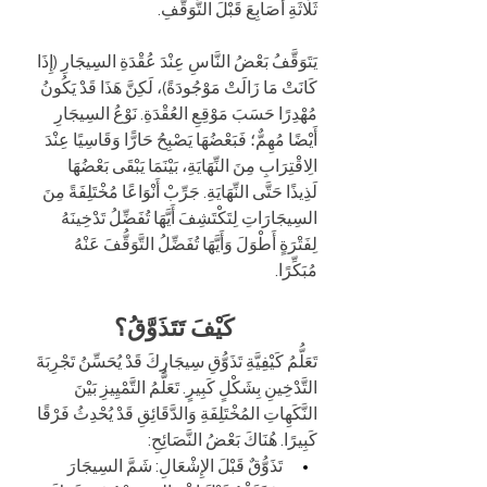
ثَلَاثَةِ أَصَابِعَ قَبْلَ التَّوَقُّفِ.
يَتَوَقَّفُ بَعْضُ النَّاسِ عِنْدَ عُقْدَةِ السِيجَارِ (إِذَا 
كَانَتْ مَا زَالَتْ مَوْجُودَةً)، لَكِنَّ هَذَا قَدْ يَكُونُ 
مُهْدِرًا حَسَبَ مَوْقِعِ العُقْدَةِ. نَوْعُ السِيجَارِ 
أَيْضًا مُهِمٌّ؛ فَبَعْضُهَا يَصْبِحُ حَارًّا وَقَاسِيًا عِنْدَ 
الِاقْتِرَابِ مِنَ النِّهَايَةِ، بَيْنَمَا يَبْقَى بَعْضُهَا 
لَذِيذًا حَتَّى النِّهَايَةِ. جَرِّبْ أَنْوَاعًا مُخْتَلِفَةً مِنَ 
السِيجَارَاتِ لِتَكْتَشِفَ أَيَّهَا تُفَضِّلُ تَدْخِينَهُ 
لِفَتْرَةٍ أَطْوَلَ وَأَيَّهَا تُفَضِّلُ التَّوَقُّفَ عَنْهُ 
مُبَكِّرًا. 
كَيْفَ تَتَذَوَّقُ؟
تَعَلُّمُ كَيْفِيَّةِ تَذَوُّقِ سِيجَارِكَ قَدْ يُحَسِّنُ تَجْرِبَةَ 
التَّدْخِينِ بِشَكْلٍ كَبِيرٍ. تَعَلُّمُ التَّمْيِيزِ بَيْنَ 
النَّكَهِاتِ المُخْتَلِفَةِ وَالدَّقَائِقِ قَدْ يُحْدِثُ فَرْقًا 
كَبِيرًا. هُنَاكَ بَعْضُ النَّصَائِحِ:
تَذَوُّقٌ قَبْلَ الإِشْعَالِ: شَمَّ السِيجَارَ 