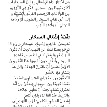
هِيَ اخْتِيَارُ أَدَاةِ الإِشْعَالِ. بِمَا أَنَّ السِيجَارَاتِ 
أَكْثَرُ تَعْقِيدًا مِنَ السَجَائِرِ، فَكِّرْ فِي التَّرْقِيَةِ 
مِنَ الوَلَّاعَاتِ الرَّخِيصَةِ القَابِلَةِ لِلْإِسْتِهْلَاكِ 
إِلَى عُودِ ثِقَابِ السِيجَارِ الطَوِيلِ، أَوْ وَلَّاعَةِ 
البُوتَانِ، أَوْ وَلَّاعَةِ اللَّهَبِ.
تِقْنِيَةُ إِشْعَالِ السِيجَارِ
تَحْمِيصُ القَاعِدَةِ: اِمْسِكِ السِيجَارَ بِزَاوِيَةِ 45 
دَرَجَةٍ بِعِيدًا قَلِيلًا عَنِ اللَّهَبِ. يَجِبُ أَنْ يَكُونَ 
اللَّهَبُ قَرِيبًا بِقَدْرٍ كَافٍ لِتَحْمِيصِ قَاعِدَةِ 
السِيجَارِ بِلُطْفٍ دُونَ لَمْسِهَا. هَذَا التَّحْمِيصُ 
الأَوَّلِيُّ يَضْمَنُ أَنْ يَحْتَرِقَ الغِلافُ وَالرَّابِطُ 
بِتَسَاوٍ مَعَ الحَشْوِ.
التَّحَقُّقُ مِنَ الاحْتِرَاقِ المُتَسَاوِي: اسْحَبْ 
نَفَسًا خَفِيفًا مِنَ السِيجَارِ وَتَحَقَّقْ مِنْ أَنَّهُ 
يَحْتَرِقُ بِتَسَاوٍ. يَجِبُ أَنْ يَظْهَرَ الغِلافُ 
وَالرَّابِطُ عِنْدَ القَاعِدَةِ بِلَوْنٍ أَبْيَضَ.
إِشْعَالُ الحَشْوِ بِالكَامِلِ: قَرِّبِ اللَّهَبَ إِلَى 
مَسَافَةِ نِصْفِ بُوصَةٍ مِنَ القَاعِدَةِ لِإِشْعَالِ 