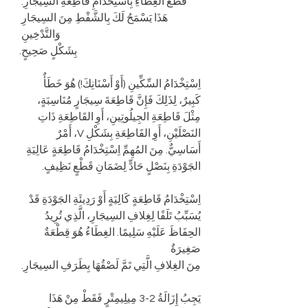
قَطْعُ الغِطَاءِ بِاسْتِخْدَامِ قَاطِعَةِ السِيجَارِ. 
هَذَا يَسْمَحُ لَكَ بِالشَّفْطِ مِنَ السِيجَارِ 
وَالتَّدْخِينِ 
بِشَكْلٍ صَحِيحٍ.
اِسْتِخْدَامُ السِّكِّينِ (أَوْ أَسْنَانِكَ!) هُوَ خَطَأٌ 
كَبِيرٌ، لِذَلِكَ فَإِنَّ قَاطِعَةَ سِيجَارٍ مُنَاسِبَةٍ، 
مِثْلَ قَاطِعَةِ الجِيلُوتِينِ، أَوِ القَاطِعَةِ ذَاتِ 
النَصْلَيْنِ، أَوِ القَاطِعَةِ بِشَكْلِ V، أَمْرٌ 
أَسَاسِيٌّ. مِنَ المُهِمِّ اِسْتِخْدَامُ قَاطِعَةٍ عَالِيَةِ 
الجَوْدَةِ بِنَصْلٍ حَادٍّ لِضَمَانِ قَطْعٍ نَظِيفٍ.
اِسْتِخْدَامُ قَاطِعَةٍ كَالِيَةٍ أَوْ رَدِيئَةِ الجَوْدَةِ قَدْ 
يُسَبِّبُ تَلَفًا لِغِلافِ السِيجَارِ، الَّذِي تُرِيدُ 
الحِفَاظَ عَلَيْهِ سَلِيمًا. الغِطَاءُ هُوَ قِطْعَةٌ 
صَغِيرَةٌ 
مِنَ الغِلافِ الَّتِي تَمَّ لَصْقُهَا بِطَرَفِ السِيجَارِ.
يَجِبُ إِزَالَةُ 2-3 مِيلِيمِتْرٍ فَقَطْ مِنْ هَذَا 