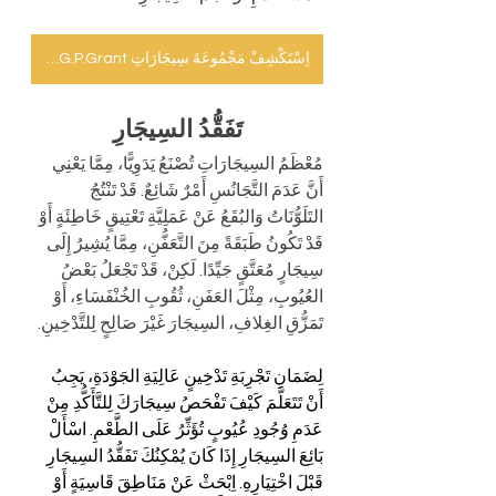
اِسْتَكْشِفْ مَجْمُوعَةَ سِيجَارَاتِ G.P.Grant الفَاخِرَةِ فَائِقَةِ الجَوْدَةِ
تَفَقُّدُ السِيجَارِ
مُعْظَمُ السِيجَارَاتِ تُصْنَعُ يَدَوِيًّا، مِمَّا يَعْنِي 
أَنَّ عَدَمَ التَّجَانُسِ أَمْرٌ شَائِعٌ. قَدْ تَنْتُجُ 
التَلَوُّنَاتُ وَالبُقَعُ عَنْ عَمَلِيَّةِ تَعْتِيقٍ خَاطِئَةٍ أَوْ 
قَدْ تَكُونُ طَبَقَةً مِنَ التَّعَفُّنِ، مِمَّا يُشِيرُ إِلَى 
سِيجَارٍ مُعَتَّقٍ جَيِّدًا. لَكِنْ، قَدْ تَجْعَلُ بَعْضُ 
العُيُوبِ، مِثْلَ العَفَنِ، ثُقُوبِ الخُنْفَسَاءِ، أَوْ 
تَمَزُّقِ الغِلافِ، السِيجَارَ غَيْرَ صَالِحٍ لِلتَّدْخِينِ.
لِضَمَانِ تَجْرِبَةِ تَدْخِينٍ عَالِيَةِ الجَوْدَةِ، يَجِبُ 
أَنْ تَتَعَلَّمَ كَيْفَ تَفْحَصُ سِيجَارَكَ لِلتَّأَكُّدِ مِنْ 
عَدَمِ وُجُودِ عُيُوبٍ تُؤَثِّرُ عَلَى الطَّعْمِ. اسْأَلْ 
بَائِعَ السِيجَارِ إِذَا كَانَ يُمْكِنُكَ تَفَقُّدُ السِيجَارِ 
قَبْلَ اخْتِيَارِهِ. اِبْحَثْ عَنْ مَنَاطِقَ قَاسِيَةٍ أَوْ 