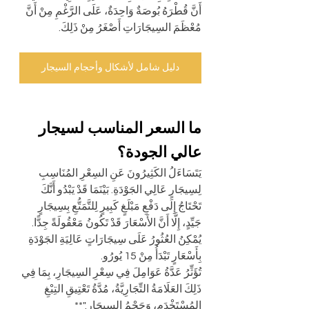
أَنَّ قُطْرَهُ بُوصَةٌ وَاحِدَةٌ، عَلَى الرَّغْمِ مِنْ أَنَّ 
مُعْظَمَ السِيجَارَاتِ أَصْغَرُ مِنْ ذَلِكَ.
دليل شامل لأشكال وأحجام السيجار
ما السعر المناسب لسيجار 
عالي الجودة؟
يَتَسَاءَلُ الكَثِيرُونَ عَنِ السِعْرِ المُنَاسِبِ 
لِسِيجَارٍ عَالِي الجَوْدَةِ. بَيْنَمَا قَدْ يَبْدُو أَنَّكَ 
تَحْتَاجُ إِلَى دَفْعِ مَبْلَغٍ كَبِيرٍ لِلتَّمَتُّعِ بِسِيجَارٍ 
جَيِّدٍ، إِلَّا أَنَّ الأَسْعَارَ قَدْ تَكُونُ مَعْقُولَةً جِدًّا. 
يُمْكِنُ العُثُورُ عَلَى سِيجَارَاتٍ عَالِيَةِ الجَوْدَةِ 
بِأَسْعَارٍ تَبْدَأُ مِنْ 15 يُورُو.
تُؤَثِّرُ عَدَّةُ عَوَامِلَ فِي سِعْرِ السِيجَارِ، بِمَا فِي 
ذَلِكَ العَلَامَةُ التِّجَارِيَّةُ، مُدَّةُ تَعْتِيقِ التِبْغِ 
المُسْتَخْدَمِ، وَحَجْمُ السِيجَارِ."**