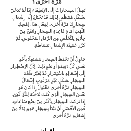
مَرَّةً أُخْرَى؟
تَمِيلُ السِيجَارَاتُ إِلَى الاِنْطِفَاءِ إِذَا لَمْ تُدَخَّنْ 
بِشَكْلٍ مُنْتَظَمٍ، لِذَلِكَ قَدْ تَحْتَاجُ إِلَى إِشْعَالِ 
سِيجَارِكَ مَرَّةً أُخْرَى. لِفِعْلِ هَذَا، اِمْسِكِ 
اللَّهَبَ أَمَامَ قَاعِدَةِ السِيجَارِ وَانْفُخْ مِنْ 
خِلَالِهِ لِلتَّخَلُّصِ مِنَ الرَّمَادِ المَحْبُوسِ. ثُمَّ 
كَرِّرْ عَمَلِيَّةَ الإِشْعَالِ بَبَسَاطَةٍ.
حَاوِلْ أَنْ تَحْفَظَ السِيجَارَ مُشْتَعِلًا بِأَخْذِ 
نَفَسٍ كُلَّ دَقِيقَةٍ أَوْ نَحْوِ ذَلِكَ، لِأَنَّ الاِضْطِرَارَ 
إِلَى إِشْعَالِهِ بِاسْتِمْرَارٍ قَدْ يُغَيِّرُ طَعْمَ 
السِيجَارِ بِشَكْلٍ غَيْرِ مَرْغُوبٍ. إِشْعَالُ 
السِيجَارِ مَرَّةً أُخْرَى مَقْبُولٌ إِذَا كَانَ هُوَ 
نَفْسُ السِيجَارِ الَّذِي كُنْتَ تُدَخِّنُهُ لِلتَّوِّ. لَكِنْ، 
إِذَا تَرَكْتَ السِيجَارَ لِأَكْثَرَ مِنْ بِضْعِ سَاعَاتٍ، 
فَمِنَ الأَفْضَلِ أَنْ تَبْدَأَ بِسِيجَارٍ جَدِيدٍ بَدَلًا مِنْ 
إِشْعَالِهِ مَرَّةً أُخْرَى 