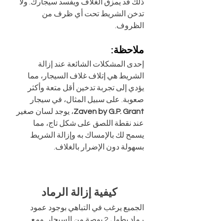
ذلك قد يمزق الغلاف ويفسد سيجارك. ولا 
تدخن الشريط تحت أي ظرف من 
الظروف.
ملاحظة:
إحدى المشكلات الشائعة عند إزالة 
الشريط هي إتلاف غلاف السيجار، مما 
يؤدي إلى تجربة تدخين أقل متعة وأكثر 
صعوبة. على سبيل المثال، في سيجار 
Zaven by G.P. Grant
، يوجد لسان صغير 
عند نقطة اللصق على شكل تاج، مما 
يسمح لك بالإمساك به وإزالة الشريط 
بسهولة دون الإضرار بالغلاف.
كيفية إزالة الرماد
الجميع يرغب في التباهي بوجود عمود 
رماد بطول 2 بوصة من السيجار. ومع 