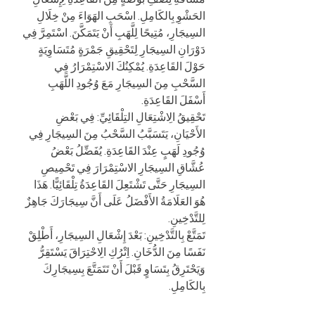
الحَشْوِ بِالكَامِلِ. اسْحَبِ الهَوَاءَ مِنْ خِلَالِ 
السِيجَارِ، مُتِيحًا لِلَّهَبِ أَنْ يَتَمَكَّنَ. اسْتَمِرَّ فِي 
دَوْرَانِ السِيجَارِ لِتَحْقِيقِ جَمْرَةٍ مُتَسَاوِيَةٍ 
حَوْلَ القَاعِدَةِ. يُمْكِنُكَ الاسْتِمْرَارُ فِي 
السَّحْبِ مِنَ السِيجَارِ مَعَ وُجُودِ اللَّهَبِ 
أَسْفَلَ القَاعِدَةِ.
تَحْقِيقُ الِاشْتِعَالِ التِلْقَائِيِّ: فِي بَعْضِ 
الأَحْيَانِ، يَتَسَبَّبُ السَّحْبُ مِنَ السِيجَارِ فِي 
وُجُودِ لَهَبٍ عِنْدَ القَاعِدَةِ. يُفَضِّلُ بَعْضُ 
عُشَّاقِ السِيجَارِ الاسْتِمْرَارَ فِي تَحْمِيصِ 
السِيجَارِ حَتَّى تَشْتَعِلَ القَاعِدَةُ تِلْقَائِيًّا. هَذَا 
هُوَ العَلَامَةُ الأَفْضَلُ عَلَى أَنَّ سِيجَارَكَ جَاهِزٌ 
لِلتَّدْخِينِ.
تَمَتَّعْ بِالتَّدْخِينِ: بَعْدَ إِشْعَالِ السِيجَارِ، أَطْلِقْ 
نَفَسًا مِنَ الدُّخَانِ. اِتْرُكِ الِاحْتِرَاقَ يَسْتَقِرُّ 
وَيَحْتَرِقُ بِتَسَاوٍ قَبْلَ أَنْ تَتَمَتَّعَ بِسِيجَارِكَ 
بِالكَامِلِ.