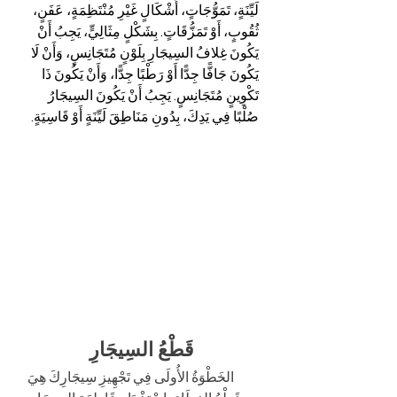
لَيِّنَةٍ، تَمَوُّجَاتٍ، أَشْكَالٍ غَيْرِ مُنْتَظِمَةٍ، عَفَنٍ، 
ثُقُوبٍ، أَوْ تَمَزُّقَاتٍ. بِشَكْلٍ مِثَالِيٍّ، يَجِبُ أَنْ 
يَكُونَ غِلافُ السِيجَارِ بِلَوْنٍ مُتَجَانِسٍ، وَأَنْ لَا 
يَكُونَ جَافًّا جِدًّا أَوْ رَطْبًا جِدًّا، وَأَنْ يَكُونَ ذَا 
تَكْوِينٍ مُتَجَانِسٍ. يَجِبُ أَنْ يَكُونَ السِيجَارُ 
صُلْبًا فِي يَدِكَ، بِدُونِ مَنَاطِقَ لَيِّنَةٍ أَوْ قَاسِيَةٍ.
قَطْعُ السِيجَارِ
الخَطْوَةُ الأُولَى فِي تَجْهِيزِ سِيجَارِكَ هِيَ 