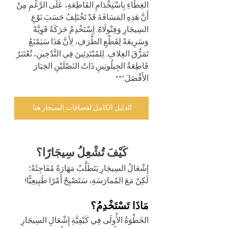
الغِطَاءِ بِاسْتِخْدَامِ القَاطِعَةِ، عَلَى الرَّغْمِ مِنْ 
أَنَّ هَذِهِ المَسَافَةَ قَدْ تَخْتَلِفُ حَسَبَ نَوْعِ 
السِيجَارِ وَفِتْولَاهُ. اِسْتَخْدِمْ حَرَكَةً قَوِيَّةً 
وَسَرِيعَةً لِقَطْعِ الطَّرَفِ، لِأَنَّ هَذَا سَيَمْنَعُ 
تَمَزُّقَ الغِلافِ. لِلمُبْتَدِئِينَ فِي التَّدْخِينِ، تُعْتَبَرُ 
قَاطِعَةُ الجِيلُوتِينِ ذَاتُ النَصْلَيْنِ الخِيَارَ 
الأَفْضَلَ."**
الدليل الكامل لقصافات السيجار هنا.
كَيْفَ تُشْعِلُ سِيجَارًا؟
إِشْعَالُ السِيجَارِ يَتَطَلَّبُ مَهَارَةً مُفَاجِئَةً؛ 
لَكِنْ مَعَ المُمارَسَةِ، سَتَصْبِحُ أَمْرًا طَبِيعِيًّا!
مَاذَا تَسْتَخْدِمُ؟
الخَطْوَةُ الأُولَى فِي كَيْفِيَّةِ إِشْعَالِ السِيجَارِ 