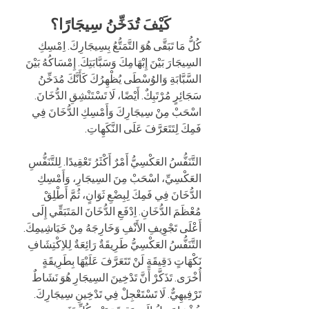
كَيْفَ تُدَخِّنُ سِيجَارًا؟
كُلُّ مَا تَبَقَّى هُوَ التَّمَتُّعُ بِسِيجَارِكَ. اِمْسِكِ 
السِيجَارَ بَيْنَ إِبْهَامِكَ وَسَبَّابَتِكَ. إِمْسَاكُهُ بَيْنَ 
السَّبَّابَةِ وَالوُسْطَى يُظْهِرُكَ كَأَنَّكَ مُدَخِّنُ 
سَجَائِرٍ مُرْتَبِكٌ. أَيْضًا، لَا تَسْتَنْشِقِ الدُّخَانَ. 
اسْحَبْ مِنْ سِيجَارِكَ وَأَمْسِكِ الدُّخَانَ فِي 
فَمِكَ لِتَتَعَرَّفَ عَلَى النَّكَهِاتِ.
التَّنَفُّسُ العَكْسِيُّ أَمْرٌ أَكْثَرُ تَعْقِيدًا. لِلتَّنَفُّسِ 
العَكْسِيِّ، اسْحَبْ مِنَ السِيجَارِ، وَأَمْسِكِ 
الدُّخَانَ فِي فَمِكَ لِبِضْعِ ثَوَانٍ، ثُمَّ أَطْلِقْ 
مُعْظَمَ الدُّخَانِ. اِدْفَعِ الدُّخَانَ المَتَبَقِّي إِلَى 
أَعْلَى تَجْوِيفِ الأَنْفِ وَخَارِجَهُ مِنْ خَيَاشِيمِكَ. 
التَّنَفُّسُ العَكْسِيُّ طَرِيقَةٌ رَائِعَةٌ لِلاِكْتِشَافِ 
نَكْهَاتٍ دَقِيقَةٍ لَنْ تَتَعَرَّفَ عَلَيْهَا بِطَرِيقَةٍ 
أُخْرَى. تَذَكَّرْ أَنَّ تَدْخِينَ السِيجَارِ هُوَ نَشَاطٌ 
تَرْفِيهِيٌّ. لَا تَسْتَعْجِلْ فِي تَدْخِينِ سِيجَارِكَ. 