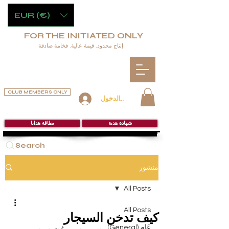
EUR (€)
FOR THE INITIATED ONLY
إنتاج محدود. قيمة عالية. فخامة صادقة.
CLUB MEMBERS ONLY
تسجيل الدخول
شهادة هدية
بطاقة هدايا
Search
منشور
All Posts
All Posts
كيف تدخن السيجار
عَام (General)