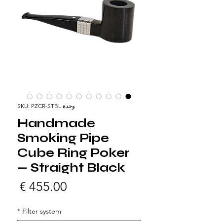
وحدة SKU: PZCR-STBL
Handmade
Smoking Pipe
Cube Ring Poker
— Straight Black
السع
*
Filter system