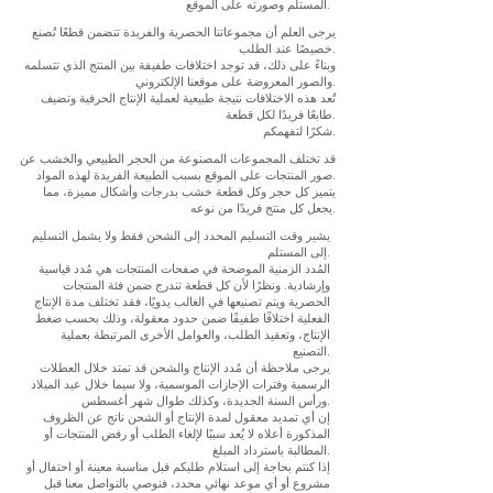
المستلم وصورته على الموقع.
يرجى العلم أن مجموعاتنا الحصرية والفريدة تتضمن قطعًا تُصنع
خصيصًا عند الطلب.
وبناءً على ذلك، قد توجد اختلافات طفيفة بين المنتج الذي تتسلمه
والصور المعروضة على موقعنا الإلكتروني.
تُعد هذه الاختلافات نتيجة طبيعية لعملية الإنتاج الحرفية وتضيف
طابعًا فريدًا لكل قطعة.
شكرًا لتفهمكم.
قد تختلف المجموعات المصنوعة من الحجر الطبيعي والخشب عن
صور المنتجات على الموقع بسبب الطبيعة الفريدة لهذه المواد.
يتميز كل حجر وكل قطعة خشب بدرجات وأشكال مميزة، مما
يجعل كل منتج فريدًا من نوعه.
يشير وقت التسليم المحدد إلى الشحن فقط ولا يشمل التسليم
إلى المستلم.
المُدد الزمنية الموضحة في صفحات المنتجات هي مُدد قياسية
وإرشادية. ونظرًا لأن كل قطعة تندرج ضمن فئة المنتجات
الحصرية ويتم تصنيعها في الغالب يدويًا، فقد تختلف مدة الإنتاج
الفعلية اختلافًا طفيفًا ضمن حدود معقولة، وذلك بحسب ضغط
الإنتاج، وتعقيد الطلب، والعوامل الأخرى المرتبطة بعملية
التصنيع.
يرجى ملاحظة أن مُدد الإنتاج والشحن قد تمتد خلال العطلات
الرسمية وفترات الإجازات الموسمية، ولا سيما خلال عيد الميلاد
ورأس السنة الجديدة، وكذلك طوال شهر أغسطس.
إن أي تمديد معقول لمدة الإنتاج أو الشحن ناتج عن الظروف
المذكورة أعلاه لا يُعد سببًا لإلغاء الطلب أو رفض المنتجات أو
المطالبة باسترداد المبلغ.
إذا كنتم بحاجة إلى استلام طلبكم قبل مناسبة معينة أو احتفال أو
مشروع أو أي موعد نهائي محدد، فنوصي بالتواصل معنا قبل