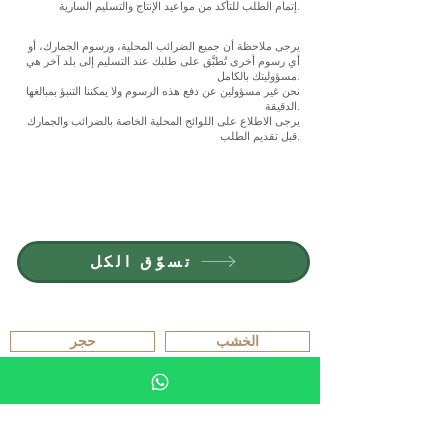
إتمام الطلب للتأكد من مواعيد الإنتاج والتسليم السارية.
يرجى ملاحظة أن جميع الضرائب المحلية، ورسوم الجمارك، أو
أي رسوم أخرى تُطبَّق على طلبك عند التسليم إلى بلد آخر هي
مسؤوليتك بالكامل.
نحن غير مسؤولين عن دفع هذه الرسوم ولا يمكننا التنبؤ بمبالغها
الدقيقة.
يرجى الاطلاع على اللوائح المحلية الخاصة بالضرائب والجمارك
قبل تقديم الطلب.
انضم إلى G.P.GRANT
الوظائف — المناصب المتاحة
تسوّق الكل
تصفّح حسب المادة
الخشب
حجر
الخزف
زجاج كريستالي
تصفّح حسب النوع