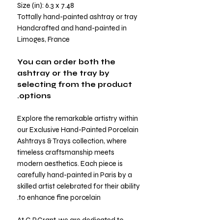
Size (in): 6.3 x 7.48
Tottally hand-painted ashtray or tray
Handcrafted and hand-painted in
Limoges, France
You can order both the
ashtray or the tray by
selecting from the product
options.
Explore the remarkable artistry within
our Exclusive Hand-Painted Porcelain
Ashtrays & Trays collection, where
timeless craftsmanship meets
modern aesthetics. Each piece is
carefully hand-painted in Paris by a
skilled artist celebrated for their ability
to enhance fine porcelain.
At G.P.Grant, we are dedicated to