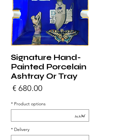
Signature Hand-
Painted Porcelain
Ashtray Or Tray
السع
*
Product options
*
Delivery