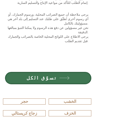
إتمام الطلب للتأكد من مواعيد الإنتاج والتسليم السارية.
يرجى ملاحظة أن جميع الضرائب المحلية، ورسوم الجمارك، أو
أي رسوم أخرى تُطبَّق على طلبك عند التسليم إلى بلد آخر هي
مسؤوليتك بالكامل.
نحن غير مسؤولين عن دفع هذه الرسوم ولا يمكننا التنبؤ بمبالغها
الدقيقة.
يرجى الاطلاع على اللوائح المحلية الخاصة بالضرائب والجمارك
قبل تقديم الطلب.
انضم إلى G.P.GRANT
الوظائف — المناصب المتاحة
تسوّق الكل
تصفّح حسب المادة
الخشب
حجر
الخزف
زجاج كريستالي
تصفّح حسب النوع