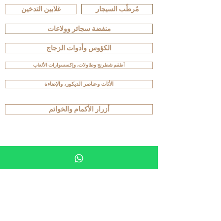
مُرطّب السيجار
غلايين التدخين
منفضة سجائر وولاعات
الكؤوس وأدوات الزجاج
أطقم شطرنج وطاولات، وإكسسوارات الألعاب
الأثاث وعناصر الديكور، والإضاءة
أزرار الأكمام والخواتم
تصفّح حسب الإصدارات
خاص
أصلي
فريد
حصري