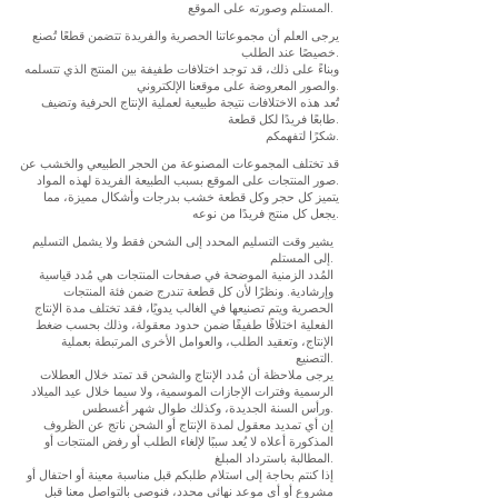
المستلم وصورته على الموقع.
يرجى العلم أن مجموعاتنا الحصرية والفريدة تتضمن قطعًا تُصنع
خصيصًا عند الطلب.
وبناءً على ذلك، قد توجد اختلافات طفيفة بين المنتج الذي تتسلمه
والصور المعروضة على موقعنا الإلكتروني.
تُعد هذه الاختلافات نتيجة طبيعية لعملية الإنتاج الحرفية وتضيف
طابعًا فريدًا لكل قطعة.
شكرًا لتفهمكم.
قد تختلف المجموعات المصنوعة من الحجر الطبيعي والخشب عن
صور المنتجات على الموقع بسبب الطبيعة الفريدة لهذه المواد.
يتميز كل حجر وكل قطعة خشب بدرجات وأشكال مميزة، مما
يجعل كل منتج فريدًا من نوعه.
يشير وقت التسليم المحدد إلى الشحن فقط ولا يشمل التسليم
إلى المستلم.
المُدد الزمنية الموضحة في صفحات المنتجات هي مُدد قياسية
وإرشادية. ونظرًا لأن كل قطعة تندرج ضمن فئة المنتجات
الحصرية ويتم تصنيعها في الغالب يدويًا، فقد تختلف مدة الإنتاج
الفعلية اختلافًا طفيفًا ضمن حدود معقولة، وذلك بحسب ضغط
الإنتاج، وتعقيد الطلب، والعوامل الأخرى المرتبطة بعملية
التصنيع.
يرجى ملاحظة أن مُدد الإنتاج والشحن قد تمتد خلال العطلات
الرسمية وفترات الإجازات الموسمية، ولا سيما خلال عيد الميلاد
ورأس السنة الجديدة، وكذلك طوال شهر أغسطس.
إن أي تمديد معقول لمدة الإنتاج أو الشحن ناتج عن الظروف
المذكورة أعلاه لا يُعد سببًا لإلغاء الطلب أو رفض المنتجات أو
المطالبة باسترداد المبلغ.
إذا كنتم بحاجة إلى استلام طلبكم قبل مناسبة معينة أو احتفال أو
مشروع أو أي موعد نهائي محدد، فنوصي بالتواصل معنا قبل