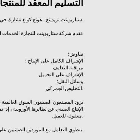
التسليم المعقد للمنتج
ستاربوينت تريدينغ ، هونغ كونغ تشارك في عمليات تسليم معقدة من الصين إلى أوروبا منذ 2005.
تقدم شركة ستاربوينت للتجارة الخدمات التالية:
تفاوض؛
الإشراف الكامل على الإنتاج ؛
مراقبة التغليف
الإشراف على التحميل
وسائل النقل؛
التخليص الجمركي.
يزود المصنعون الصينيون السوق العالمية ب
الإنتاج الصيني عن نظائرها الأوروبية ، إذ
معقولة للعميل.
ينطوي التعامل مع الموردين الصينيين على مخاطر مالية واستحالة عملية لحل القضايا الاقتصادية.