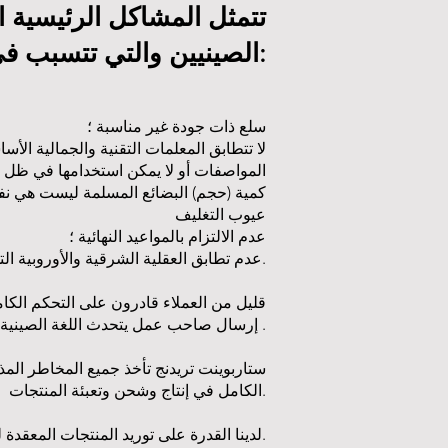
تتمثل المشاكل الرئيسية ا
الصينيين والتي تتسبب في خسائر مالية للعميل فيما يلي:
سلع ذات جودة غير مناسبة ؛
لا تتطابق المعلمات التقنية والجمالية الأس
المواصفات أو لا يمكن استخدامها في ظل ظ
كمية (حجم) البضائع المسلمة ليست هي نفس
عيوب التغليف
عدم الالتزام بالمواعيد النهائية ؛
عدم تطابق العقلية الشرقية والأوروبية التي لا تسمح بالتفاوض بنجاح مع الشركاء الصينيين.
قليل من العملاء قادرون على التحكم الكا
إرسال صاحب عمل يتحدث اللغة الصينية على دراية باللغة الصينية وخصائص الأعمال الشرقية .
ستاربوينت تريدنج تأخذ جميع المخاطر الم
الكامل في إنتاج وشحن وتعبئة المنتجات.
لدينا القدرة على توريد المنتجات المعقدة لمشاريع البناء: مواد التكسية ، والكابلات ، والكهرباء ، والإضاءة ، والأثاث ، والمزيد.