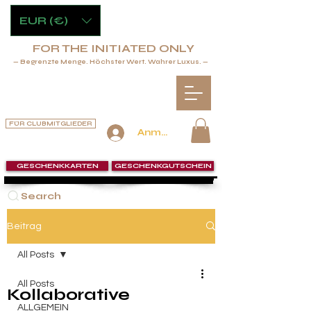
EUR (€)
FOR THE INITIATED ONLY
— Begrenzte Menge. Höchster Wert. Wahrer Luxus. —
FÜR CLUBMITGLIEDER
Anmelden
GESCHENKKARTEN
GESCHENKGUTSCHEIN
Search
Beitrag
All Posts
All Posts
Kollaborative
ALLGEMEIN