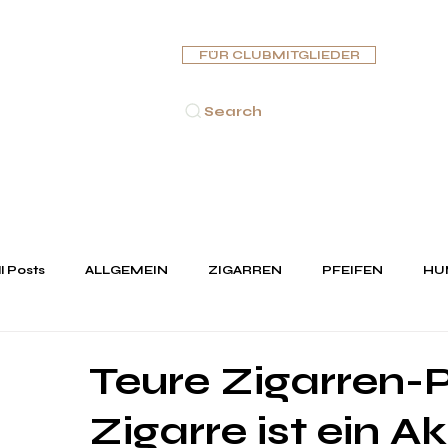
FÜR CLUBMITGLIEDER
Search
ARTSEITE
ZIGARREN
PFEIFEN
HUMIDORE
ASCH
ll Posts
ALLGEMEIN
ZIGARREN
PFEIFEN
HU
KRISTALLGLASWAREN & PORZELLAN
SCHMUCK
Teure Zigarren-P
Zigarre ist ein A